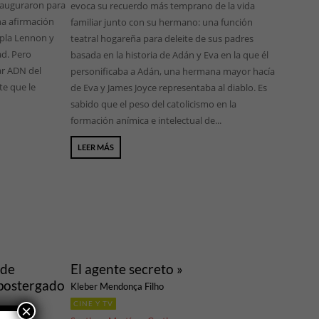
nauguraron para
evoca su recuerdo más temprano de la vida
una afirmación
familiar junto con su hermano: una función
dupla Lennon y
teatral hogareña para deleite de sus padres
ad. Pero
basada en la historia de Adán y Eva en la que él
ar ADN del
personificaba a Adán, una hermana mayor hacía
te que le
de Eva y James Joyce representaba al diablo. Es
sabido que el peso del catolicismo en la
formación anímica e intelectual de...
LEER MÁS
 de
El agente secreto »
 postergado
Kleber Mendonça Filho
CINE Y TV
×