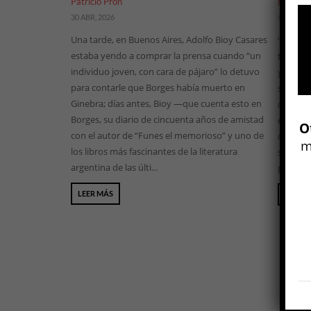
Patricio Pron
Marcelo 
30 ABR, 2026
9 ABR, 20
Una tarde, en Buenos Aires, Adolfo Bioy Casares
“La libe
estaba yendo a comprar la prensa cuando “un
tiempo e
individuo joven, con cara de pájaro” lo detuvo
ya no se
para contarle que Borges había muerto en
situarno
Ginebra; días antes, Bioy —que cuenta esto en
distanci
Borges, su diario de cincuenta años de amistad
exigenci
O
con el autor de “Funes el memorioso” y uno de
desgarro
m
los libros más fascinantes de la literatura
servidu
argentina de las últi...
propone 
LEER MÁS
LEER 