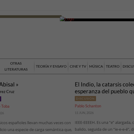
OTRAS
TEORÍA Y ENSAYO
CINE Y TV
MÚSICA
TEATRO
DISCU
LITERATURAS
Abisal »
El Indio, la catarsis cole
esperanza del pueblo qu
érez Cruz
DISCUSIÓN
Pablo Schanton
 Toba
11 JUN, 2026
026
IEEE-EEEEH. Es una “e” alargada, 
icos españoles llevan muchas veces con
balido, seguida de un “ie-e-e-é”, 
licio una especie de carga semántica que,