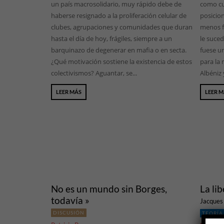
un país macrosolidario, muy rápido debe de
como cu
haberse resignado a la proliferación celular de
posicio
clubes, agrupaciones y comunidades que duran
menos f
hasta el día de hoy, frágiles, siempre a un
le suced
barquinazo de degenerar en mafia o en secta.
fuese un
¿Qué motivación sostiene la existencia de estos
para la 
colectivismos? Aguantar, se...
Albéniz y
LEER MÁS
LEER 
No es un mundo sin Borges,
La li
todavía »
Jacques
DISCUSIÓN
TEORÍA