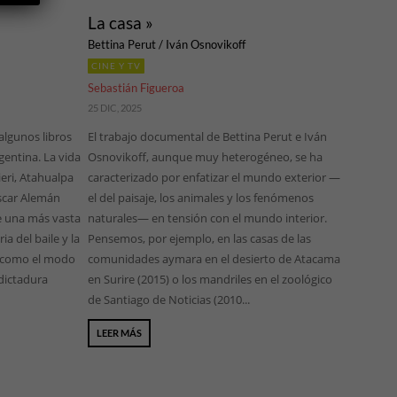
La casa »
Bettina Perut / Iván Osnovikoff
CINE Y TV
Sebastián Figueroa
25 DIC, 2025
algunos libros
El trabajo documental de Bettina Perut e Iván
gentina. La vida
Osnovikoff, aunque muy heterogéneo, se ha
ieri, Atahualpa
caracterizado por enfatizar el mundo exterior —
scar Alemán
el del paisaje, los animales y los fenómenos
e una más vasta
naturales— en tensión con el mundo interior.
a del baile y la
Pensemos, por ejemplo, en las casas de las
sí como el modo
comunidades aymara en el desierto de Atacama
 dictadura
en Surire (2015) o los mandriles en el zoológico
de Santiago de Noticias (2010...
LEER MÁS