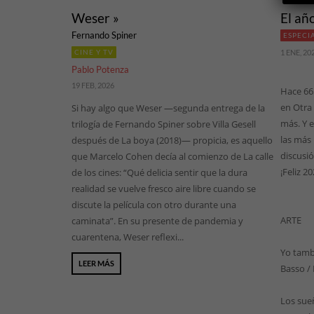
Weser »
El añ
Fernando Spiner
ESPECI
CINE Y TV
1 ENE, 20
Pablo Potenza
19 FEB, 2026
Hace 66
en Otra
Si hay algo que Weser —segunda entrega de la
más. Y 
trilogía de Fernando Spiner sobre Villa Gesell
las más 
después de La boya (2018)— propicia, es aquello
discusió
que Marcelo Cohen decía al comienzo de La calle
¡Feliz 20
de los cines: “Qué delicia sentir que la dura
realidad se vuelve fresco aire libre cuando se
discute la película con otro durante una
ARTE
caminata”. En su presente de pandemia y
cuarentena, Weser reflexi...
Yo tamb
LEER MÁS
Basso /
Los sue