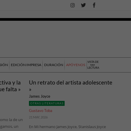
VISTA DE
SIÓN
EDICIÓN IMPRESA
DURACIÓN
APÓYENOS
LECTURA
ctiva y la
Un retrato del artista adolescente
e falta »
»
James Joyce
OTRAS LITERATURAS
Gustavo Toba
21 MAY, 2026
como la de un
digamos, un
En Mi hermano James Joyce, Stanislaus Joyce