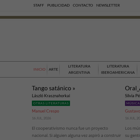
STAFF
PUBLICIDAD
CONTACTO
NEWSLETTER
LITERATURA
LITERATURA
INICIO
ARTE
ARGENTINA
IBEROAMERICANA
Tango satánico »
Oral_
László Krasznahorkai
Silvia P
OTRAS LITERATURAS
MÚSICA
Manuel Crespo
Gustavo
16 JUL, 2026
16 JUL, 2
El cooperativismo nunca fue un proyecto
Los mús
nacional. Si alguien alguna vez aspiró a construir
su genti