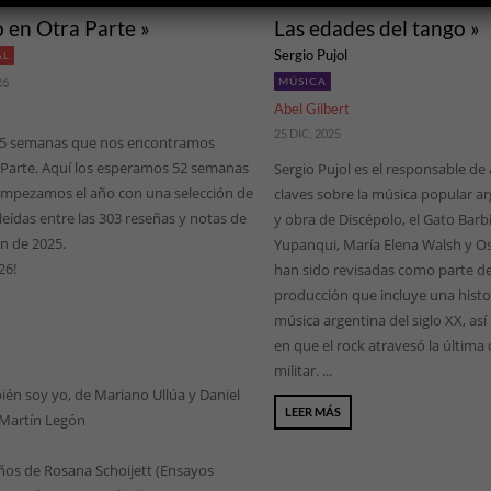
o en Otra Parte »
Las edades del tango »
Sergio Pujol
AL
26
MÚSICA
Abel Gilbert
25 DIC, 2025
5 semanas que nos encontramos
 Parte. Aquí los esperamos 52 semanas
Sergio Pujol es el responsable de 
empezamos el año con una selección de
claves sobre la música popular ar
leídas entre las 303 reseñas y notas de
y obra de Discépolo, el Gato Barb
n de 2025.
Yupanqui, María Elena Walsh y O
26!
han sido revisadas como parte d
producción que incluye una histori
música argentina del siglo XX, a
en que el rock atravesó la última
militar. ...
ién soy yo, de Mariano Ullúa y Daniel
LEER MÁS
 Martín Legón
ños de Rosana Schoijett (Ensayos