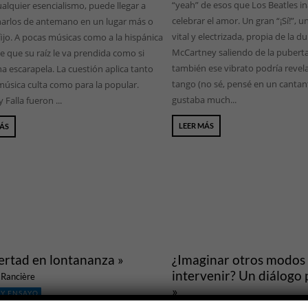
“yeah” de esos que Los Beatles i
alquier esencialismo, puede llegar a
celebrar el amor. Un gran “¡Sí!”, 
narlos de antemano en un lugar más o
vital y electrizada, propia de la 
ijo. A pocas músicas como a la hispánica
McCartney saliendo de la pubert
e que su raíz le va prendida como si
también ese vibrato podría revel
a escarapela. La cuestión aplica tanto
tango (no sé, pensé en un cantan
música culta como para la popular.
gustaba much...
 Falla fueron ...
LEER MÁS
MÁS
bertad en lontananza »
¿Imaginar otros modos
intervenir? Un diálogo
 Rancière
»
 Y ENSAYO