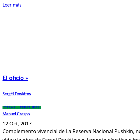
Leer más
El oficio »
Sergéi Dovlátov
OTRAS LITERATURAS
Manuel Crespo
12 Oct, 2017
Complemento vivencial de La Reserva Nacional Pushkin, nov
vida y la obra de Sergei Dovlátov: el lamento cáustico e int