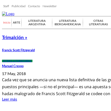
Staff
Publicidad
Contacto
Newsletter
LITERATURA
LITERATURA
OTRAS
Inicio
ARTE
ARGENTINA
IBEROAMERICANA
LITERATURAS
Trimalción »
Francis Scott Fitzgerald
OTRAS LITERATURAS
Manuel Crespo
17 May, 2018
Cada vez que se anuncia una nueva lista definitiva de las g
puestos principales —si no el principal— es una apuesta s
hadas malogrado de Francis Scott Fitzgerald se codee co
Leer más