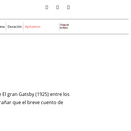
Vista de
esa
Duración
Apóyenos
lectura
 El gran Gatsby (1925) entre los
trañar que el breve cuento de