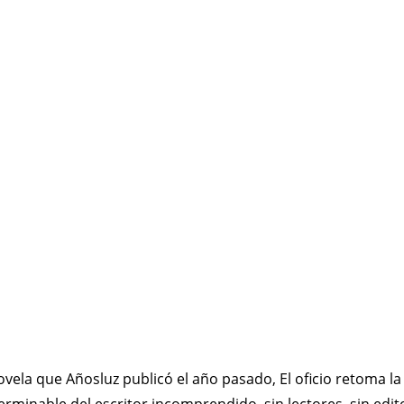
ela que Añosluz publicó el año pasado, El oficio retoma la
erminable del escritor incomprendido, sin lectores, sin edito