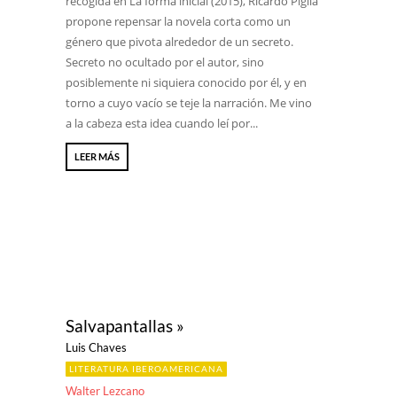
recogida en La forma inicial (2015), Ricardo Piglia
propone repensar la novela corta como un
género que pivota alrededor de un secreto.
Secreto no ocultado por el autor, sino
posiblemente ni siquiera conocido por él, y en
torno a cuyo vacío se teje la narración. Me vino
a la cabeza esta idea cuando leí por...
LEER MÁS
Salvapantallas »
Luis Chaves
LITERATURA IBEROAMERICANA
Walter Lezcano