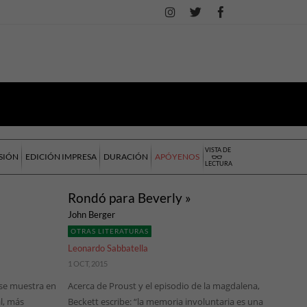
VISTA DE
SIÓN
EDICIÓN IMPRESA
DURACIÓN
APÓYENOS
LECTURA
Rondó para Beverly »
John Berger
OTRAS LITERATURAS
Leonardo Sabbatella
1 OCT, 2015
 se muestra en
Acerca de Proust y el episodio de la magdalena,
al, más
Beckett escribe: “la memoria involuntaria es una