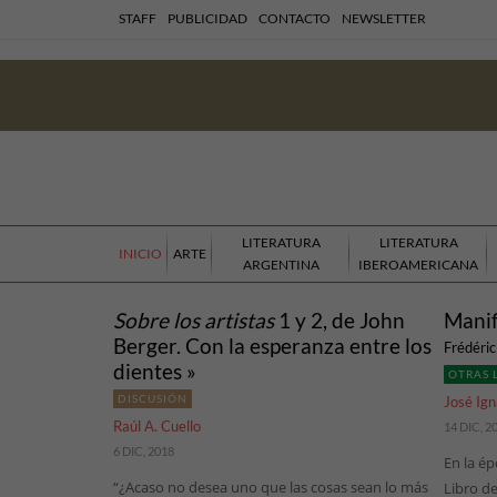
STAFF
PUBLICIDAD
CONTACTO
NEWSLETTER
LITERATURA
LITERATURA
INICIO
ARTE
ARGENTINA
IBEROAMERICANA
Sobre los artistas
1 y 2, de John
Manif
Berger. Con la esperanza entre los
Frédéric
dientes »
OTRAS 
DISCUSIÓN
José Ign
Raúl A. Cuello
14 DIC, 2
6 DIC, 2018
En la é
“¿Acaso no desea uno que las cosas sean lo más
Libro de