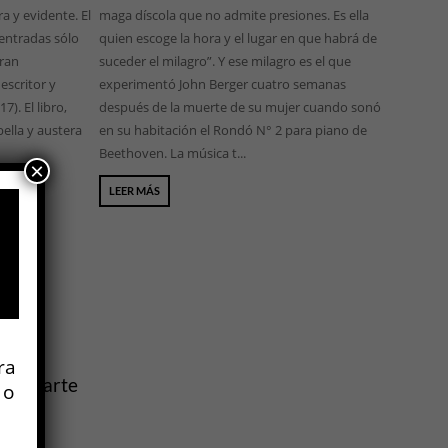
a y evidente. El
maga díscola que no admite presiones. Es ella
entradas sólo
quien escoge la hora y el lugar en que habrá de
gran
suceder el milagro”. Y ese milagro es el que
escritor y
experimentó John Berger cuatro semanas
7). El libro,
después de la muerte de su mujer cuando sonó
ella y austera
en su habitación el Rondó N° 2 para piano de
Beethoven. La música t...
×
LEER MÁS
ra
n. El arte
 o