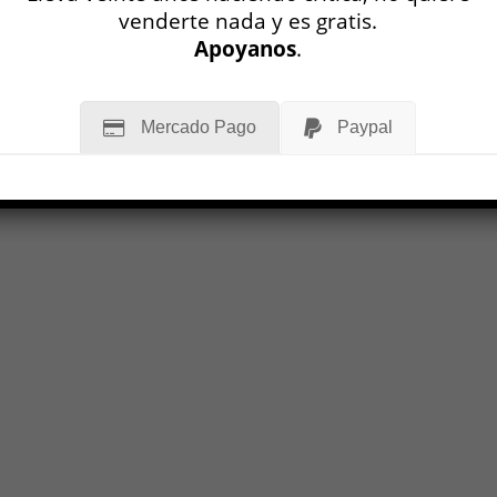
Matías Serra Bradford
13
venderte nada y es gratis.
1 JUN, 2004
Apoyanos
.
9
OP N° 3
MÁS
Mercado Pago
Paypal
LEER MÁS