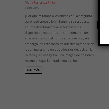
María Fernanda Pinta
1 SEP, 20
4 JUN, 2015
OP N° 2
¿Por qué miramos a los animales? La pregunta,
claro, pertenece a John Berger y su respuesta
LEER 
apunta directamente a las formas y los
dispositivos modernos de sometimiento del
animal a manos del hombre. La cuestión, sin
embargo, no está tanto en nuestra mirada hacia
los animales sino en que ellos nos devuelvan la
mirada y, en ese gesto, una imagen de nosotros
mismos. “Aquella mirada entre el ho...
LEER MÁS