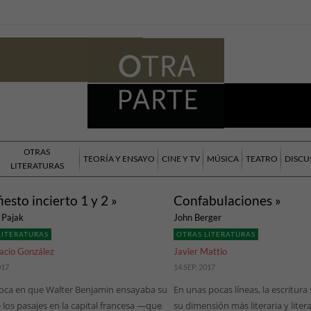
OTRAS
TEORÍA Y ENSAYO
CINE Y TV
MÚSICA
TEATRO
DISCU
LITERATURAS
iesto incierto 1 y 2 »
Confabulaciones »
 Pajak
John Berger
LITERATURAS
OTRAS LITERATURAS
acio González
Javier Mattio
017
14 SEP, 2017
poca en que Walter Benjamin ensayaba su
En unas pocas líneas, la escritura
 los pasajes en la capital francesa —que
su dimensión más literaria y liter