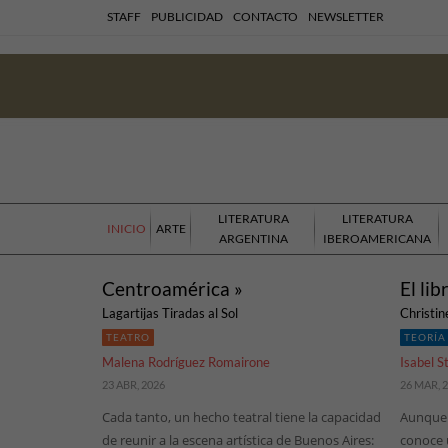
STAFF
PUBLICIDAD
CONTACTO
NEWSLETTER
LITERATURA
LITERATURA
INICIO
ARTE
ARGENTINA
IBEROAMERICANA
Centroamérica »
El li
Lagartijas Tiradas al Sol
Christin
TEATRO
TEORÍA
Malena Rodríguez Romairone
Isabel S
23 ABR, 2026
26 MAR, 
Cada tanto, un hecho teatral tiene la capacidad
Aunque 
de reunir a la escena artística de Buenos Aires:
conoce 