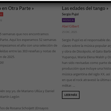
o en Otra Parte »
Las edades del tango »
Sergio Pujol
AL
26
MÚSICA
Abel Gilbert
25 DIC, 2025
5 semanas que nos encontramos
 Parte. Aquí los esperamos 52 semanas
Sergio Pujol es el responsable de 
empezamos el año con una selección de
claves sobre la música popular ar
leídas entre las 303 reseñas y notas de
y obra de Discépolo, el Gato Barb
n de 2025.
Yupanqui, María Elena Walsh y O
26!
han sido revisadas como parte d
producción que incluye una histori
música argentina del siglo XX, a
en que el rock atravesó la última
militar. ...
ién soy yo, de Mariano Ullúa y Daniel
LEER MÁS
 Martín Legón
ños de Rosana Schoijett (Ensayos