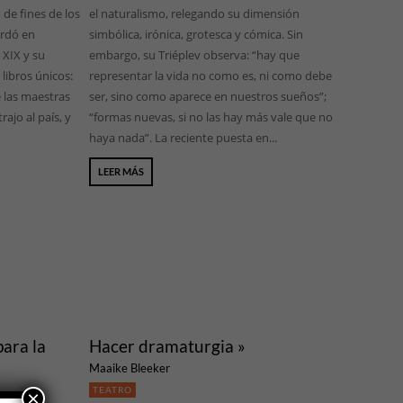
de fines de los
el naturalismo, relegando su dimensión
ardó en
simbólica, irónica, grotesca y cómica. Sin
 XIX y su
embargo, su Triéplev observa: “hay que
libros únicos:
representar la vida no como es, ni como debe
e las maestras
ser, sino como aparece en nuestros sueños”;
ajo al país, y
“formas nuevas, si no las hay más vale que no
haya nada”. La reciente puesta en...
LEER MÁS
ara la
Hacer dramaturgia »
Maaike Bleeker
TEATRO
×