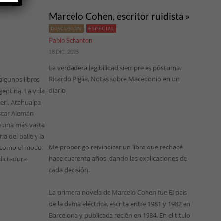
Marcelo Cohen, escritor ruidista »
DISCUSIÓN
ESPECIAL
Pablo Schanton
18 DIC, 2025
La verdadera legibilidad siempre es póstuma.
Ricardo Piglia, Notas sobre Macedonio en un
algunos libros
diario
gentina. La vida
ieri, Atahualpa
scar Alemán
e una más vasta
a del baile y la
Me propongo reivindicar un libro que rechacé
sí como el modo
hace cuarenta años, dando las explicaciones de
 dictadura
cada decisión.
La primera novela de Marcelo Cohen fue El país
de la dama eléctrica, escrita entre 1981 y 1982 en
Barcelona y publicada recién en 1984. En el título