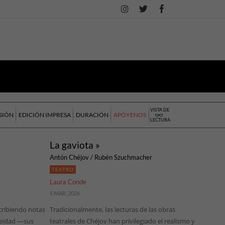
VISTA DE
SIÓN
EDICIÓN IMPRESA
DURACIÓN
APÓYENOS
LECTURA
La gaviota »
Antón Chéjov / Rubén Szuchmacher
TEATRO
Laura Conde
5 MAR, 2026
ribiendo notas
Tradicionalmente, las lecturas de las obras
neidad —sus
teatrales de Chéjov han privilegiado el realismo y