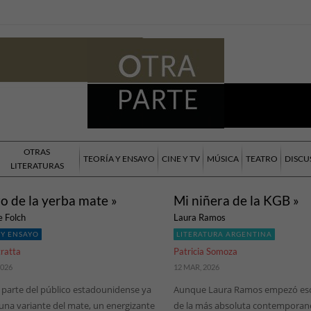
OTRAS
TEORÍA Y ENSAYO
CINE Y TV
MÚSICA
TEATRO
DISCU
LITERATURAS
bro de la yerba mate »
Mi niñera de la KGB »
e Folch
Laura Ramos
 Y ENSAYO
LITERATURA ARGENTINA
tratta
Patricia Somoza
2026
12 MAR, 2026
parte del público estadounidense ya
Aunque Laura Ramos empezó esc
una variante del mate, un energizante
de la más absoluta contempora