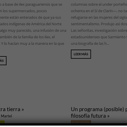
 a base de ilex paraguariensis que se
columnas sobre el under porteño 
n los supermercados, pocos
ochenta en el Sí de Clarín—, no t
ente están enterados de que ya sus
refugiarse en las mujeres del siglo
ados indígenas de América del Norte
sentimentalismo. Produjo así dos 
 algo muy parecido, una infusión de una
Las señoritas, investigación sobr
ambién de la familia de los ilex, el
estadounidenses que Sarmiento tr
 Y lo hacían muy a la manera en la que
una biografía de las h...
LEER MÁS
MÁS
ra tierra »
Un programa (posible) p
filosofía futura »
 Martel
DISCUSIÓN
TV