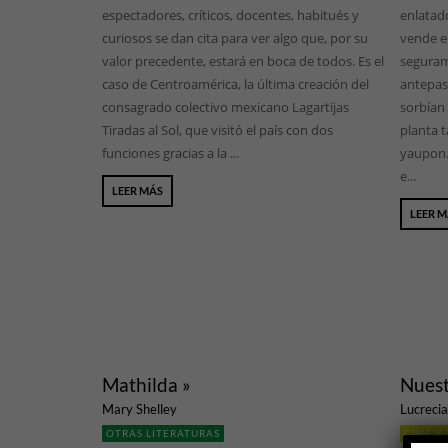
espectadores, críticos, docentes, habitués y
enlatado
curiosos se dan cita para ver algo que, por su
vende e
valor precedente, estará en boca de todos. Es el
seguram
caso de Centroamérica, la última creación del
antepas
consagrado colectivo mexicano Lagartijas
sorbían
Tiradas al Sol, que visitó el país con dos
planta t
funciones gracias a la ...
yaupon.
e...
LEER MÁS
LEER 
Mathilda »
Nuest
Mary Shelley
Lucrecia
OTRAS LITERATURAS
CINE Y 