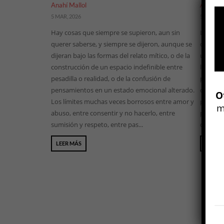
Anahí Mallol
Antonio
5 MAR, 2026
5 MAR, 2
Hay cosas que siempre se supieron, aun sin
Lucreci
querer saberse, y siempre se dijeron, aunque se
cinéfila
dijeran bajo las formas del relato mítico, o de la
un prog
construcción de un espacio indefinible entre
lo que m
pesadilla o realidad, o de la confusión de
pregunt
pensamientos en un estado emocional alterado.
otras p
O
Los límites muchas veces borrosos entre amor y
pensars
m
abuso, entre consentir y no hacerlo, entre
político
sumisión y respeto, entre pas...
cinemat
LEER MÁS
LEER 