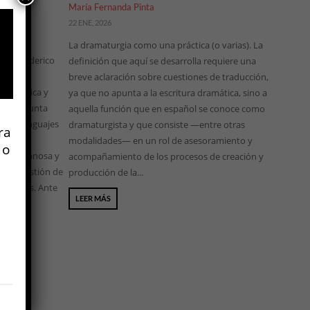
María Fernanda Pinta
22 ENE, 2026
La dramaturgia como una práctica (o varias). La
io y Federico
definición que aquí se desarrolla requiere una
breve aclaración sobre cuestiones de traducción,
 económica y
ya que no apunta a la escritura dramática, sino a
 la pregunta
aquella función que en español se conoce como
 Los lenguajes
dramaturgista y que consiste —entre otras
ra
n y la
modalidades— en un rol de asesoramiento y
 o
e, membranosa y
acompañamiento de los procesos de creación y
so la gestión de
producción de la...
 mínimos. Ante
LEER MÁS