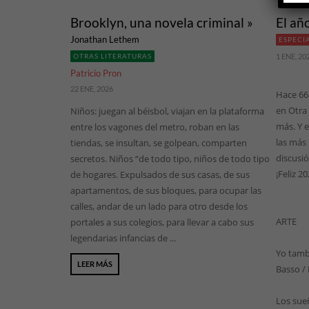
Brooklyn, una novela criminal »
El añ
Jonathan Lethem
ESPECI
OTRAS LITERATURAS
1 ENE, 20
Patricio Pron
22 ENE, 2026
Hace 66
en Otra
Niños: juegan al béisbol, viajan en la plataforma
más. Y 
entre los vagones del metro, roban en las
las más 
tiendas, se insultan, se golpean, comparten
discusió
secretos. Niños “de todo tipo, niños de todo tipo
¡Feliz 20
de hogares. Expulsados de sus casas, de sus
apartamentos, de sus bloques, para ocupar las
calles, andar de un lado para otro desde los
ARTE
portales a sus colegios, para llevar a cabo sus
legendarias infancias de ...
Yo tamb
LEER MÁS
Basso /
Los sue