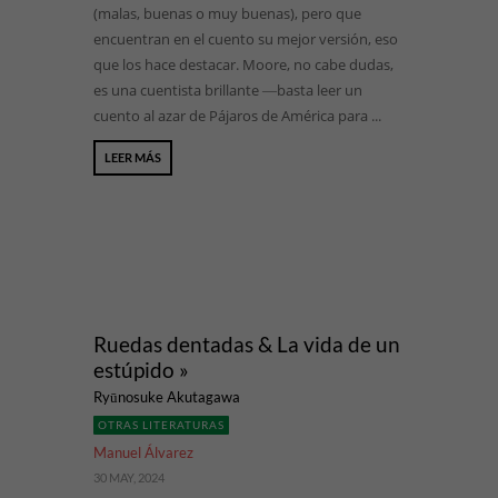
(malas, buenas o muy buenas), pero que
encuentran en el cuento su mejor versión, eso
que los hace destacar. Moore, no cabe dudas,
es una cuentista brillante ―basta leer un
cuento al azar de Pájaros de América para ...
LEER MÁS
Ruedas dentadas & La vida de un
estúpido »
Ryūnosuke Akutagawa
OTRAS LITERATURAS
Manuel Álvarez
30 MAY, 2024