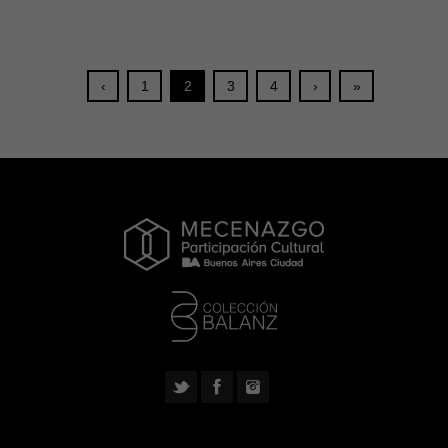
‹
1
2
3
4
›
»