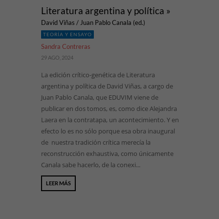
Literatura argentina y política »
David Viñas / Juan Pablo Canala (ed.)
TEORÍA Y ENSAYO
Sandra Contreras
29 AGO, 2024
La edición crítico-genética de Literatura
argentina y política de David Viñas, a cargo de
Juan Pablo Canala, que EDUVIM viene de
publicar en dos tomos, es, como dice Alejandra
Laera en la contratapa, un acontecimiento. Y en
efecto lo es no sólo porque esa obra inaugural
de nuestra tradición crítica merecía la
reconstrucción exhaustiva, como únicamente
Canala sabe hacerlo, de la conexi...
LEER MÁS