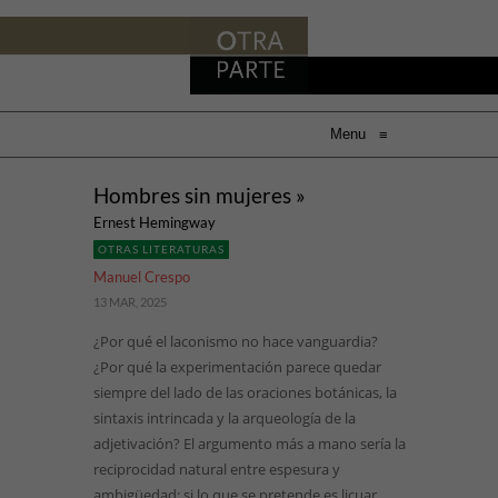
Menu
≡
Hombres sin mujeres »
Ernest Hemingway
OTRAS LITERATURAS
Manuel Crespo
13 MAR, 2025
¿Por qué el laconismo no hace vanguardia?
¿Por qué la experimentación parece quedar
siempre del lado de las oraciones botánicas, la
sintaxis intrincada y la arqueología de la
adjetivación? El argumento más a mano sería la
reciprocidad natural entre espesura y
ambigüedad: si lo que se pretende es licuar