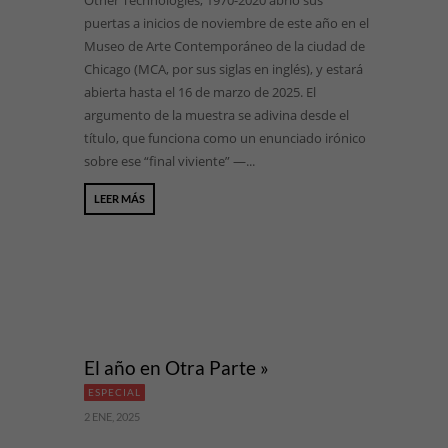
Other Technologies, 1970-2020 abrió sus
puertas a inicios de noviembre de este año en el
Museo de Arte Contemporáneo de la ciudad de
Chicago (MCA, por sus siglas en inglés), y estará
abierta hasta el 16 de marzo de 2025. El
argumento de la muestra se adivina desde el
título, que funciona como un enunciado irónico
sobre ese “final viviente” —...
LEER MÁS
El año en Otra Parte »
ESPECIAL
2 ENE, 2025