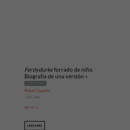
Ferdydurke
forrado de niño.
Biografía de una versión »
LITERATURA
Rafael Cippolini
1 SEP, 2004
OP N° 4
LEER MÁS