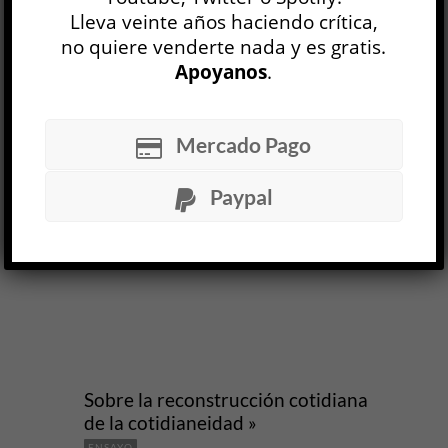
Lleva veinte años haciendo crítica,
LEER MÁS
no quiere venderte nada y es gratis.
Apoyanos
.
Mercado Pago
Paypal
Sobre la reconstrucción cotidiana
de la cotidianeidad »
ENSAYO