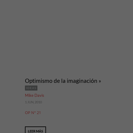
Optimismo de la imaginación »
IDEAS
Mike Davis
1 JUN, 2010
OP N° 21
LEER MÁS