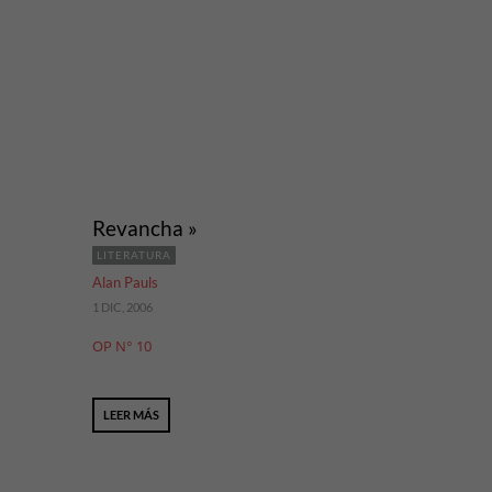
Revancha »
LITERATURA
Alan Pauls
1 DIC, 2006
OP N° 10
LEER MÁS