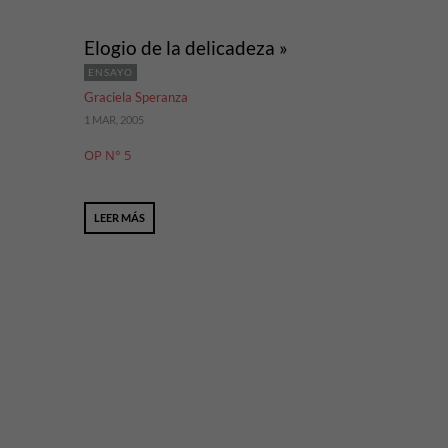
Elogio de la delicadeza »
ENSAYO
Graciela Speranza
1 MAR, 2005
OP N° 5
LEER MÁS