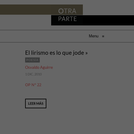
Menu
≡
El lirismo es lo que jode »
POESÍA
Osvaldo Aguirre
1 DIC, 2010
OP N° 22
LEER MÁS