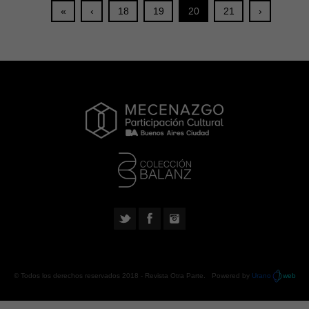
«
‹
18
19
20
21
›
© Todos los derechos reservados 2018 -
Revista Otra Parte
. Powered by
Urano
web