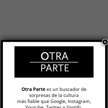
×
Milpalabras »
MILPALABRAS
Andrés Di Tella
Otra Parte
es un buscador de
1 SEP, 2006
sorpresas de la cultura
OP N° 9
más fiable que Google, Instagram,
Youtube, Twitter o Spotify.