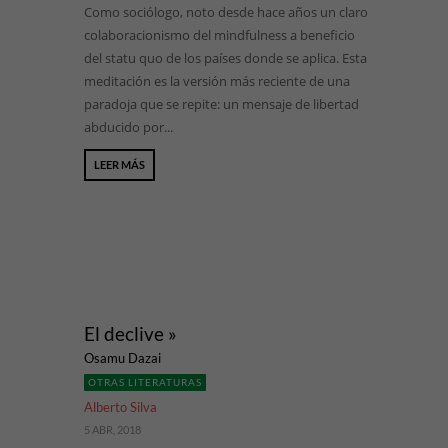
Como sociólogo, noto desde hace años un claro
colaboracionismo del mindfulness a beneficio
del statu quo de los países donde se aplica. Esta
meditación es la versión más reciente de una
paradoja que se repite: un mensaje de libertad
abducido por...
LEER MÁS
El declive »
Osamu Dazai
OTRAS LITERATURAS
Alberto Silva
5 ABR, 2018