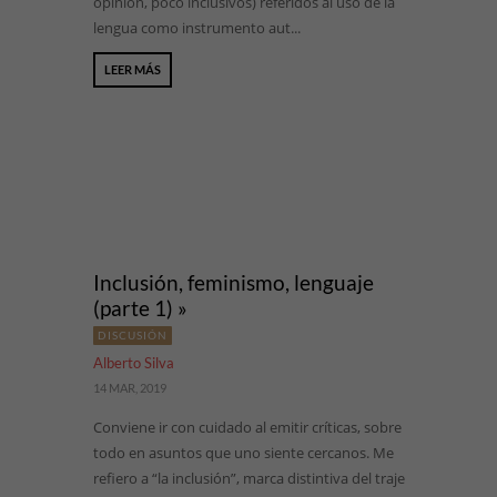
opinión, poco inclusivos) referidos al uso de la
lengua como instrumento aut...
LEER MÁS
Inclusión, feminismo, lenguaje
(parte 1) »
DISCUSIÓN
Alberto Silva
14 MAR, 2019
Conviene ir con cuidado al emitir críticas, sobre
todo en asuntos que uno siente cercanos. Me
refiero a “la inclusión”, marca distintiva del traje