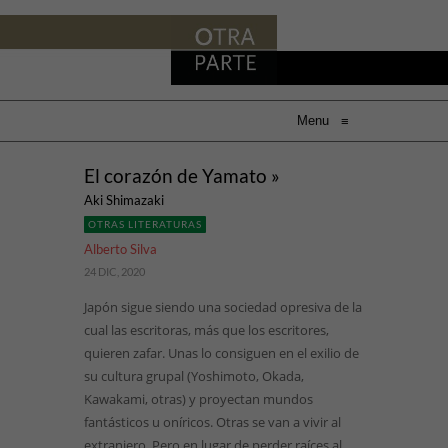
Menu
≡
El corazón de Yamato »
Aki Shimazaki
OTRAS LITERATURAS
Alberto Silva
24 DIC, 2020
Japón sigue siendo una sociedad opresiva de la
cual las escritoras, más que los escritores,
quieren zafar. Unas lo consiguen en el exilio de
su cultura grupal (Yoshimoto, Okada,
Kawakami, otras) y proyectan mundos
fantásticos u oníricos. Otras se van a vivir al
extranjero. Pero en lugar de perder raíces al