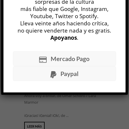
sorpresas de la cultura
la selección de los editores entre los 301
más fiable que Google, Instagram,
artículos y reseñas publicados en 2018, en
Youtube, Twitter o Spotify.
orden de aparición.
Lleva veinte años haciendo crítica,
no quiere venderte nada y es gratis.
Apoyanos
.
ARTE
Placenta escarlata, de Nicanor Aráoz /
Mercado Pago
Emmanuel Franco
Paypal
La materia entre los bordes, de Alberto
Goldenstein / Federico Baeza
Ahora voy a brillar, de Omar Schiliro / Lara
Marmor
iGracias! iGenial! iOk!, de ...
LEER MÁS