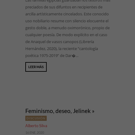
Las familias egipcias guardaban los tesoros más
preciados de sus difuntos en recipientes de
arcilla artísticamente cincelados. Este conocido
uso nobiliario resume con silencio elocuente el
gesto doble, a menudo oximorónico, propio de
cualquier poesía. De modo explícito en el caso
de Anaquel de vasos canopos (Librería
Hernández, 2020), la reciente “cantología
poética 1975-2019” de Dar�...
LEER MÁS
Feminismo, deseo, Jelinek »
DISCUSIÓN
Alberto Silva
16 ENE, 2020