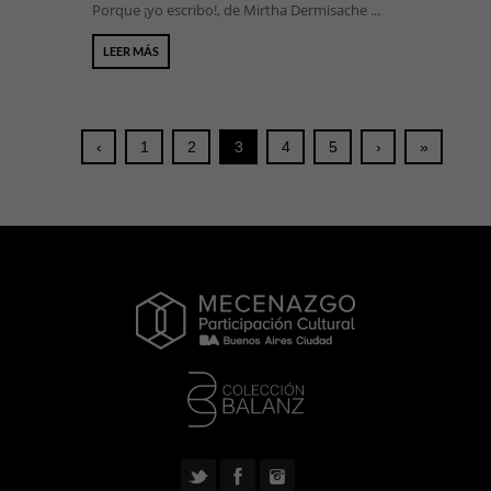
Porque ¡yo escribo!, de Mirtha Dermisache ...
LEER MÁS
‹
1
2
3
4
5
›
»