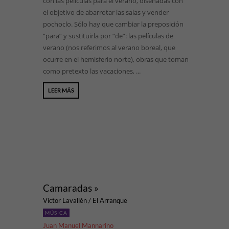
con las películas para el verano, diseñadas con
el objetivo de abarrotar las salas y vender
pochoclo. Sólo hay que cambiar la preposición
“para” y sustituirla por “de”: las películas de
verano (nos referimos al verano boreal, que
ocurre en el hemisferio norte), obras que toman
como pretexto las vacaciones, ...
LEER MÁS
Camaradas »
Víctor Lavallén / El Arranque
MÚSICA
Juan Manuel Mannarino