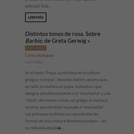
película? Sob...
LEER MÁS
Distintos tonos de rosa. Sobre
Barbie
, de Greta Gerwig »
DISCUSIÓN
Carlos Rodríguez
5 OCT, 2023
En el texto “Pupa. La muñeca en la cultura
griega y romana”, Maurizio Bettini apunta que,
en latín, la muñeca es pupa, sustantivo que
designa simultáneamente a la “muchacha” y a la
“chica”; del mismo modo, en griego, la muñeca
es kóre, que también equivale a “muchacha”.
Las primeras muñecas ya reproducían las
formas de una criatura femenina porque —en
su reducida escala�...