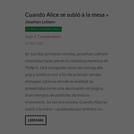
Cuando Alice se subió a la mesa »
Jonathan Lethem
OTRAS LITERATURAS
Juan F. Comperatore
22 SEP, 2022
En sus dos primeras novelas, Jonathan Lethem
intentaba hacer pie en la resbalosa herencia de
Philip K. Dick barajando dosis de iconografía
pop y estética noir a fin de postular sendas
distopías satíricas donde la realidad se
presentaba como una alucinación en pugna.
Eran tiempos de pastiche, de mezcla
irreverente. Su tercera novela, Cuando Alice se
subió a la mesa —publicada por primera ve...
LEER MÁS