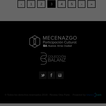
‹
1
2
3
4
5
›
»
© Todos los derechos reservados 2018 -
Revista Otra Parte
. Powered by
Urano
web