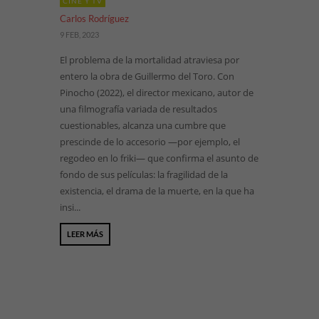
CINE Y TV
Carlos Rodríguez
9 FEB, 2023
El problema de la mortalidad atraviesa por
entero la obra de Guillermo del Toro. Con
Pinocho (2022), el director mexicano, autor de
una filmografía variada de resultados
cuestionables, alcanza una cumbre que
prescinde de lo accesorio —por ejemplo, el
regodeo en lo friki— que confirma el asunto de
fondo de sus películas: la fragilidad de la
existencia, el drama de la muerte, en la que ha
insi...
LEER MÁS