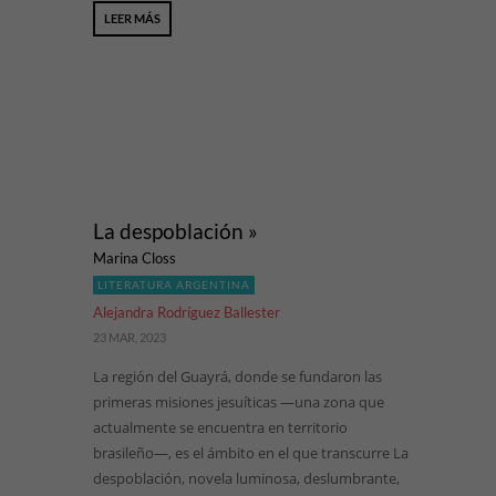
LEER MÁS
La despoblación »
Marina Closs
LITERATURA ARGENTINA
Alejandra Rodríguez Ballester
23 MAR, 2023
La región del Guayrá, donde se fundaron las
primeras misiones jesuíticas —una zona que
actualmente se encuentra en territorio
brasileño—, es el ámbito en el que transcurre La
despoblación, novela luminosa, deslumbrante,