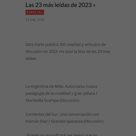
Las 23 más leídas de 2023 »
ESPECIAL
11 ENE, 2024
Otra Parte publicó 305 reseñas y artículos de
discusión en 2023. He aquí la lista de las 23 más
leídas.
La Argentina de Milei. Autocracia, nueva
pedagogía de la crueldad y gran piñata /
Maristella Svampa (Discusión)
Corrientes del Sur. Una conversación con
Hernán Díaz / Graciela Speranza (Discusión)
¿Puede un soundtrack ser mejor que su