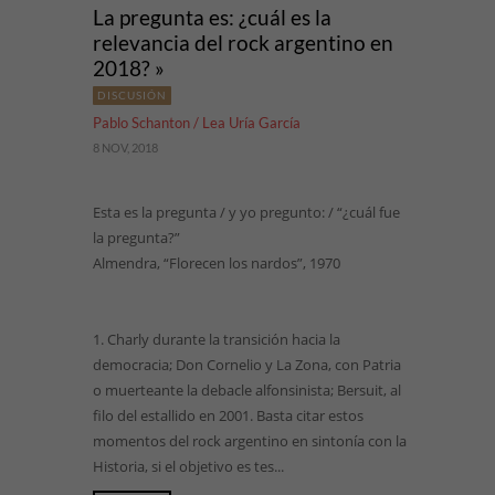
La pregunta es: ¿cuál es la
relevancia del rock argentino en
2018? »
DISCUSIÓN
Pablo Schanton / Lea Uría García
8 NOV, 2018
Esta es la pregunta / y yo pregunto: / “¿cuál fue
la pregunta?”
Almendra, “Florecen los nardos”, 1970
1. Charly durante la transición hacia la
democracia; Don Cornelio y La Zona, con Patria
o muerteante la debacle alfonsinista; Bersuit, al
filo del estallido en 2001. Basta citar estos
momentos del rock argentino en sintonía con la
Historia, si el objetivo es tes...