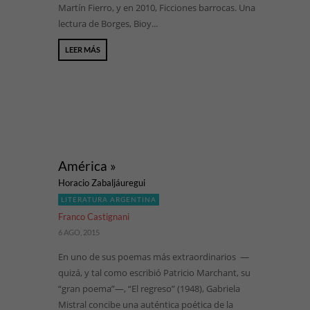
Martín Fierro, y en 2010, Ficciones barrocas. Una
lectura de Borges, Bioy...
LEER MÁS
América »
Horacio Zabaljáuregui
LITERATURA ARGENTINA
Franco Castignani
6 AGO, 2015
En uno de sus poemas más extraordinarios —
quizá, y tal como escribió Patricio Marchant, su
“gran poema”—, “El regreso” (1948), Gabriela
Mistral concibe una auténtica poética de la