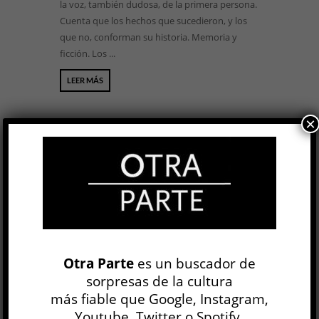
la voz, también dudosa, de la primera persona.
Cuenta que los hechos que sucedieron, y los
que no, conforman su historia. Memoria y
ficción. Los ...
LEER MÁS
×
Las aventuras de la China Iron »
Gabriela Cabezón Cámara
LITERATURA ARGENTINA
Otra Parte
es un buscador de
Pablo Potenza
sorpresas de la cultura
17 MAY, 2018
más fiable que Google, Instagram,
Novela de aventura, aprendizaje y utopía, Las
Youtube, Twitter o Spotify.