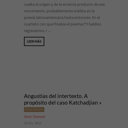
vuelta al origen y de la errancia producto de ese
movimiento, probablemente inédita en la
poesía latinoamericana hasta entonces. En el
cuarteto con que finaliza el poema (“Y baldíos
regresamos, / ...
LEER MÁS
Angustias del intertexto. A
propósito del caso Katchadjian »
DISCUSIÓN
Amir Hamed
16 JUL, 2015