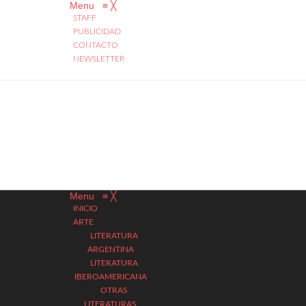
Menu
≡
╳
STAFF
PUBLICIDAD
CONTACTO
NEWSLETTER
Menu
≡
╳
INICIO
ARTE
LITERATURA
ARGENTINA
LITERATURA
IBEROAMERICANA
OTRAS
LITERATURAS