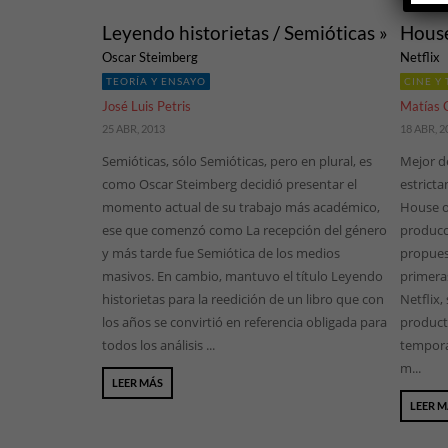
Leyendo historietas / Semióticas »
House
Oscar Steimberg
Netflix
TEORÍA Y ENSAYO
CINE Y 
José Luis Petris
Matías C
25 ABR, 2013
18 ABR, 2
Semióticas, sólo Semióticas, pero en plural, es
Mejor de
como Oscar Steimberg decidió presentar el
estrict
momento actual de su trabajo más académico,
House o
ese que comenzó como La recepción del género
producci
y más tarde fue Semiótica de los medios
propues
masivos. En cambio, mantuvo el título Leyendo
primeras
historietas para la reedición de un libro que con
Netflix,
los años se convirtió en referencia obligada para
product
todos los análisis ...
tempora
m...
LEER MÁS
LEER 