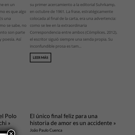
nne en un
su primer acercamiento a la editorial Suhrkamp,
mo es que algo
en octubre de 1961. La frase, estratégicamente
Es una
colocada al final de la carta, era una advertencia:
omo se sabe, no
como se lee en la extraordinaria
unto son parte
Correspondencia entre ambos (Cómplices, 2012),
y poesía. Así
el escritor siguió siempre una senda propia. Su
inconfundible prosa es tam...
LEER MÁS
el Polo
El único final feliz para una
chi »
historia de amor es un accidente »
João Paulo Cuenca
×