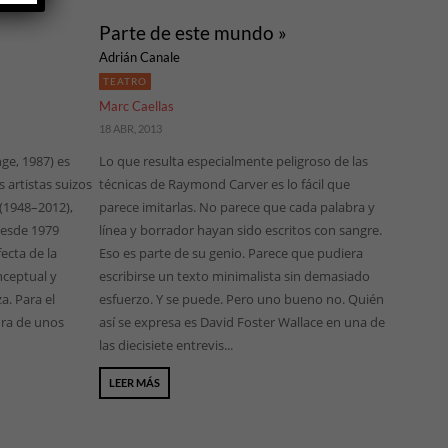
Parte de este mundo »
Adrián Canale
TEATRO
Marc Caellas
18 ABR, 2013
nge, 1987) es
Lo que resulta especialmente peligroso de las
 artistas suizos
técnicas de Raymond Carver es lo fácil que
 (1948–2012),
parece imitarlas. No parece que cada palabra y
desde 1979
línea y borrador hayan sido escritos con sangre.
ecta de la
Eso es parte de su genio. Parece que pudiera
nceptual y
escribirse un texto minimalista sin demasiado
a. Para el
esfuerzo. Y se puede. Pero uno bueno no. Quién
ura de unos
así se expresa es David Foster Wallace en una de
las diecisiete entrevis...
LEER MÁS