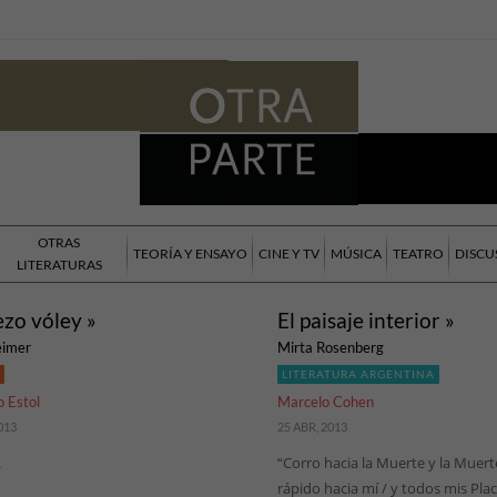
OTRAS
TEORÍA Y ENSAYO
CINE Y TV
MÚSICA
TEATRO
DISCU
LITERATURAS
zo vóley »
El paisaje interior »
eimer
Mirta Rosenberg
LITERATURA ARGENTINA
 Estol
Marcelo Cohen
013
25 ABR, 2013
.
“Corro hacia la Muerte y la Muert
rápido hacia mí / y todos mis Pl