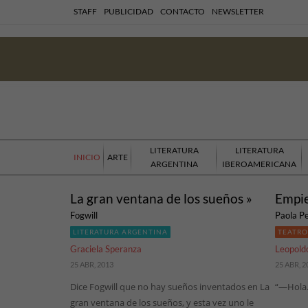
STAFF
PUBLICIDAD
CONTACTO
NEWSLETTER
LITERATURA
LITERATURA
INICIO
ARTE
ARGENTINA
IBEROAMERICANA
La gran ventana de los sueños »
Empie
Fogwill
Paola P
LITERATURA ARGENTINA
TEATRO
Graciela Speranza
Leopoldo
25 ABR, 2013
25 ABR, 2
Dice Fogwill que no hay sueños inventados en La
“—Hola
gran ventana de los sueños, y esta vez uno le