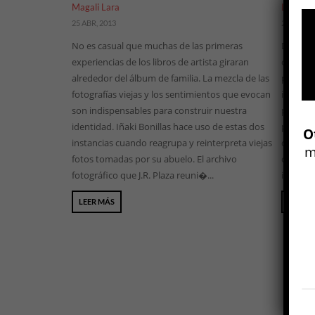
Magali Lara
Lola Lin
25 ABR, 2013
25 ABR, 2
No es casual que muchas de las primeras
Desde 2
experiencias de los libros de artista giraran
compone
alrededor del álbum de familia. La mezcla de las
publica 
fotografías viejas y los sentimientos que evocan
insinge
son indispensables para construir nuestra
proyect
identidad. Iñaki Bonillas hace uso de estas dos
periódic
O
instancias cuando reagrupa y reinterpreta viejas
de un mu
m
fotos tomadas por su abuelo. El archivo
cada pi
fotográfico que J.R. Plaza reuni�...
infinito
LEER MÁS
LEER 