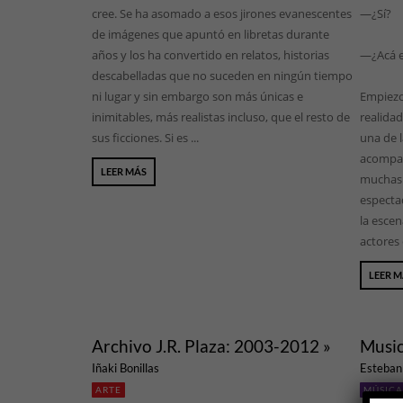
cree. Se ha asomado a esos jirones evanescentes
—¿Sí?
de imágenes que apuntó en libretas durante
años y los ha convertido en relatos, historias
—¿Acá e
descabelladas que no suceden en ningún tiempo
ni lugar y sin embargo son más únicas e
Empiezo
inimitables, más realistas incluso, que el resto de
realida
sus ficciones. Si es ...
una de l
acompañ
LEER MÁS
muchas o
especta
la escen
actores 
LEER 
Archivo J.R. Plaza: 2003-2012 »
Music
Iñaki Bonillas
Esteban 
ARTE
MÚSICA