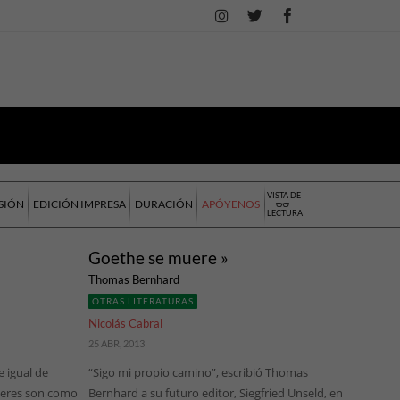
VISTA DE
SIÓN
EDICIÓN IMPRESA
DURACIÓN
APÓYENOS
LECTURA
Goethe se muere »
Thomas Bernhard
OTRAS LITERATURAS
Nicolás Cabral
25 ABR, 2013
e igual de
“Sigo mi propio camino”, escribió Thomas
aceres son como
Bernhard a su futuro editor, Siegfried Unseld, en