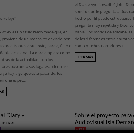
el Día de Ayer”, escribió John Do
soneto que le pregunta a Dios có
s vóley?”
hecho por Él puede estropearse. 
pregunta muy repetida y Dios, c
 vóley es un título readymade que, en
habla. Los modos de atacar el as
d, proviene de un mensajito enviado por
de las diferencias entre narrativa 
as practicantes a su novio, pareja, filito o
como muchos narradores t...
ante ocasional. La obra empieza como
LEER MÁS
tras de la actualidad, con los
dores buscando sus lugares, mientras en
a ya hay algo que está pasando, los
en una espec...
MÁS
al Diary »
Sobre el proyecto para 
Audiovisual Isla Demar
Insinger
ARTE