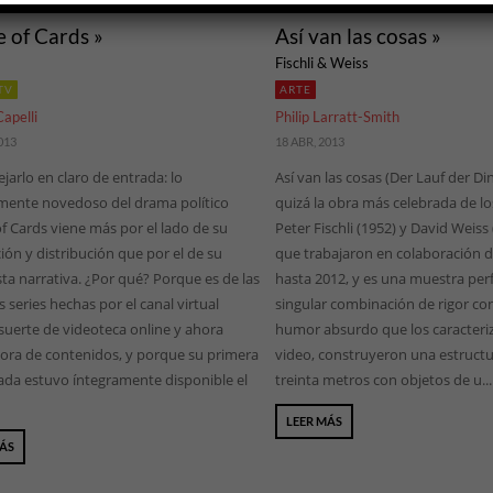
 of Cards »
Así van las cosas »
Fischli & Weiss
TV
ARTE
apelli
Philip Larratt-Smith
013
18 ABR, 2013
jarlo en claro de entrada: lo
Así van las cosas (Der Lauf der Di
amente novedoso del drama político
quizá la obra más celebrada de los
f Cards viene más por el lado de su
Peter Fischli (1952) y David Weiss
ón y distribución que por el de su
que trabajaron en colaboración 
ta narrativa. ¿Por qué? Porque es de las
hasta 2012, y es una muestra perf
 series hechas por el canal virtual
singular combinación de rigor co
 suerte de videoteca online y ahora
humor absurdo que los caracteriz
ora de contenidos, y porque su primera
video, construyeron una estruct
da estuvo íntegramente disponible el
treinta metros con objetos de u...
LEER MÁS
MÁS