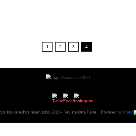
1
2
3
4
dos los derechos reservados 2018 -
Revista Otra Parte
. Powered by
Urano