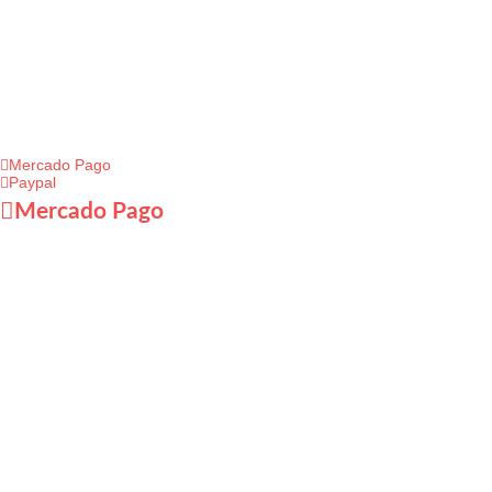
O
más f
Lleva vein
Mercado Pago
Paypal
Mercado Pago