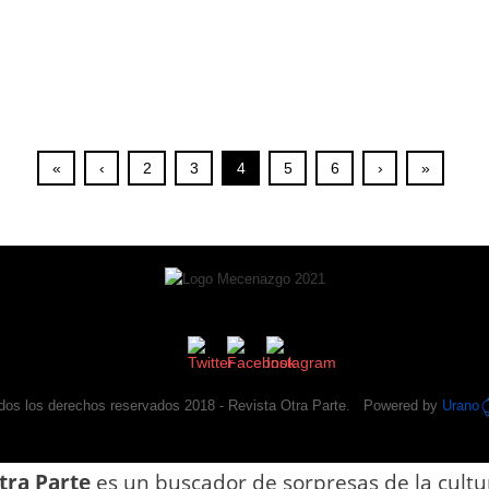
«
‹
2
3
4
5
6
›
»
dos los derechos reservados 2018 -
Revista Otra Parte
. Powered by
Urano
tra Parte
es un buscador de sorpresas de la cultu