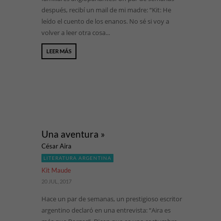
después, recibí un mail de mi madre: “Kit: He
leído el cuento de los enanos. No sé si voy a
volver a leer otra cosa...
LEER MÁS
Una aventura »
César Aira
LITERATURA ARGENTINA
Kit Maude
20 JUL, 2017
Hace un par de semanas, un prestigioso escritor
argentino declaró en una entrevista: “Aira es