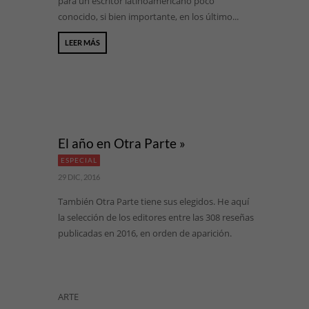
para un escritor latinoamericano poco
conocido, si bien importante, en los último...
LEER MÁS
El año en Otra Parte »
ESPECIAL
29 DIC, 2016
También Otra Parte tiene sus elegidos. He aquí
la selección de los editores entre las 308 reseñas
publicadas en 2016, en orden de aparición.
ARTE