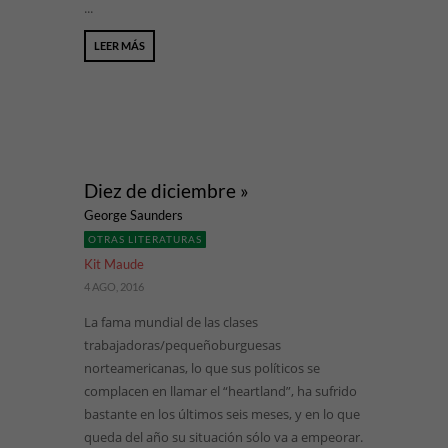
...
LEER MÁS
Diez de diciembre »
George Saunders
OTRAS LITERATURAS
Kit Maude
4 AGO, 2016
La fama mundial de las clases
trabajadoras/pequeñoburguesas
norteamericanas, lo que sus políticos se
complacen en llamar el “heartland”, ha sufrido
bastante en los últimos seis meses, y en lo que
queda del año su situación sólo va a empeorar.