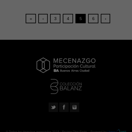
«
‹
3
4
5
6
›
© Todos los derechos reservados 2018 -
Revista Otra Parte
. Powered by
Urano
web