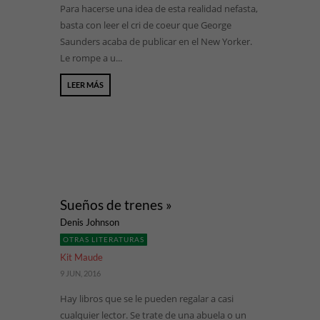
Para hacerse una idea de esta realidad nefasta,
basta con leer el cri de coeur que George
Saunders acaba de publicar en el New Yorker.
Le rompe a u...
LEER MÁS
Sueños de trenes »
Denis Johnson
OTRAS LITERATURAS
Kit Maude
9 JUN, 2016
Hay libros que se le pueden regalar a casi
cualquier lector. Se trate de una abuela o un