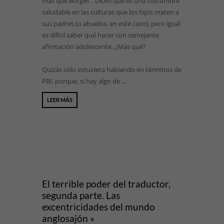
más que Borges”. Dicen que es una costumbre
saludable en las culturas que los hijos maten a
sus padres (o abuelos, en este caso), pero igual
es difícil saber qué hacer con semejante
afirmación adolescente. ¿Más qué?
Quizás sólo estuviera hablando en términos de
PBI, porque, si hay algo de ...
LEER MÁS
El terrible poder del traductor,
segunda parte. Las
excentricidades del mundo
anglosajón »