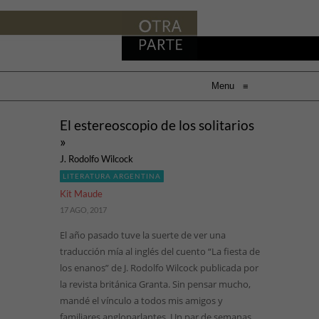
Menu
≡
El estereoscopio de los solitarios
»
J. Rodolfo Wilcock
LITERATURA ARGENTINA
Kit Maude
17 AGO, 2017
El año pasado tuve la suerte de ver una
traducción mía al inglés del cuento “La fiesta de
los enanos” de J. Rodolfo Wilcock publicada por
la revista británica Granta. Sin pensar mucho,
mandé el vínculo a todos mis amigos y
familiares angloparlantes. Un par de semanas