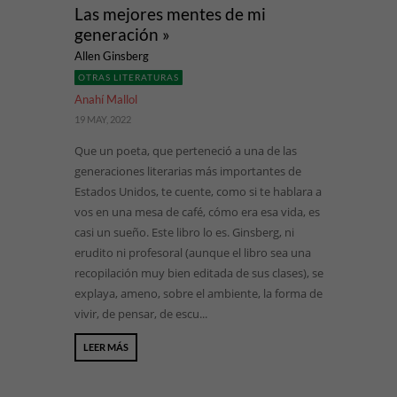
Las mejores mentes de mi
generación »
Allen Ginsberg
OTRAS LITERATURAS
Anahí Mallol
19 MAY, 2022
Que un poeta, que perteneció a una de las
generaciones literarias más importantes de
Estados Unidos, te cuente, como si te hablara a
vos en una mesa de café, cómo era esa vida, es
casi un sueño. Este libro lo es. Ginsberg, ni
erudito ni profesoral (aunque el libro sea una
recopilación muy bien editada de sus clases), se
explaya, ameno, sobre el ambiente, la forma de
vivir, de pensar, de escu...
LEER MÁS