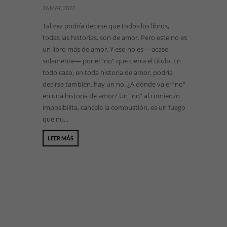
26 MAY, 2022
Tal vez podría decirse que todos los libros,
todas las historias, son de amor. Pero este no es
un libro más de amor. Y eso no es —acaso
solamente— por el “no” que cierra el título. En
todo caso, en toda historia de amor, podría
decirse también, hay un no. ¿A dónde va el “no”
en una historia de amor? Un “no” al comienzo
imposibilita, cancela la combustión, es un fuego
que nu...
LEER MÁS