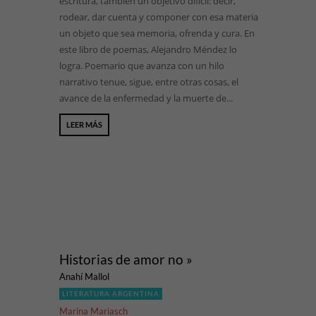
escritura, también un objetivo difícil: decir,
rodear, dar cuenta y componer con esa materia
un objeto que sea memoria, ofrenda y cura. En
este libro de poemas, Alejandro Méndez lo
logra. Poemario que avanza con un hilo
narrativo tenue, sigue, entre otras cosas, el
avance de la enfermedad y la muerte de...
LEER MÁS
Historias de amor no »
Anahí Mallol
LITERATURA ARGENTINA
Marina Mariasch