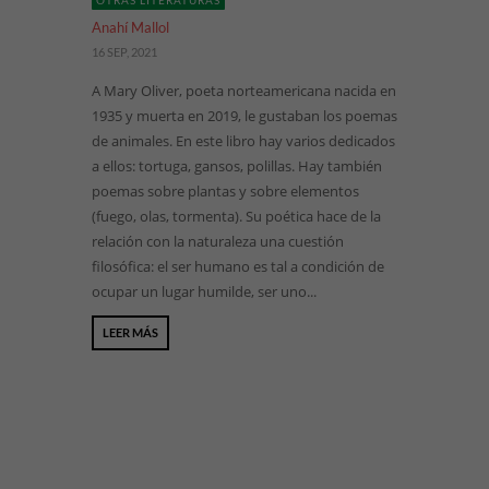
OTRAS LITERATURAS
Anahí Mallol
16 SEP, 2021
A Mary Oliver, poeta norteamericana nacida en
1935 y muerta en 2019, le gustaban los poemas
de animales. En este libro hay varios dedicados
a ellos: tortuga, gansos, polillas. Hay también
poemas sobre plantas y sobre elementos
(fuego, olas, tormenta). Su poética hace de la
relación con la naturaleza una cuestión
filosófica: el ser humano es tal a condición de
ocupar un lugar humilde, ser uno...
LEER MÁS