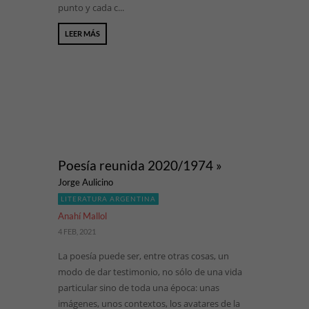
punto y cada c...
LEER MÁS
Poesía reunida 2020/1974 »
Jorge Aulicino
LITERATURA ARGENTINA
Anahí Mallol
4 FEB, 2021
La poesía puede ser, entre otras cosas, un
modo de dar testimonio, no sólo de una vida
particular sino de toda una época: unas
imágenes, unos contextos, los avatares de la