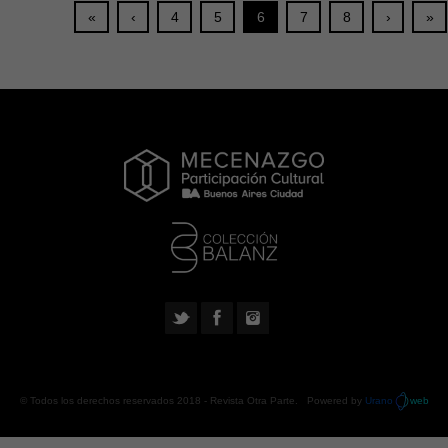
«
‹
4
5
6
7
8
›
»
© Todos los derechos reservados 2018 -
Revista Otra Parte
. Powered by
Urano
web