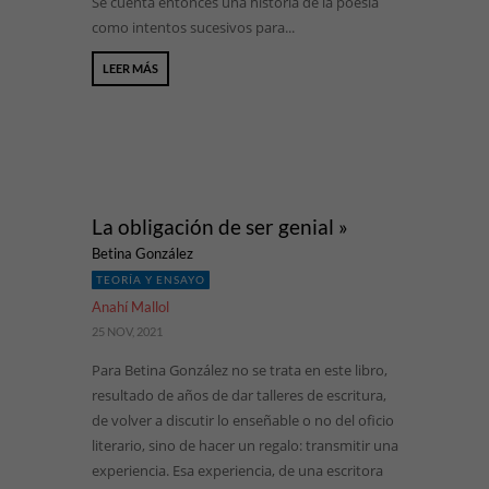
Se cuenta entonces una historia de la poesía
como intentos sucesivos para...
LEER MÁS
La obligación de ser genial »
Betina González
TEORÍA Y ENSAYO
Anahí Mallol
25 NOV, 2021
Para Betina González no se trata en este libro,
resultado de años de dar talleres de escritura,
de volver a discutir lo enseñable o no del oficio
literario, sino de hacer un regalo: transmitir una
experiencia. Esa experiencia, de una escritora