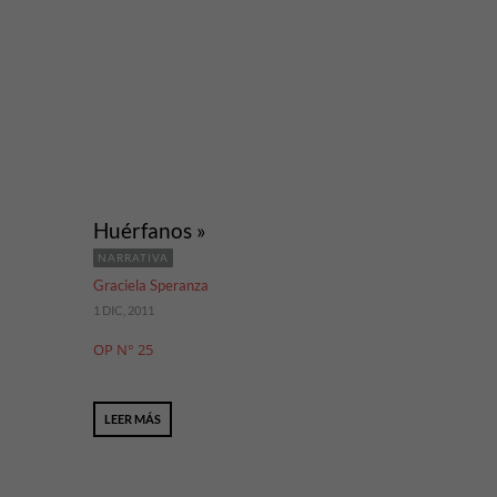
Huérfanos »
NARRATIVA
Graciela Speranza
1 DIC, 2011
OP N° 25
LEER MÁS