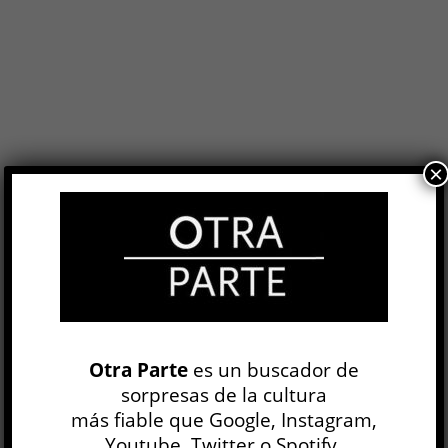
×
Ricardo Piglia. La narración como
inminencia del cierre »
ENTREVISTA
Otra Parte
es un buscador de
Marcelo Cohen
sorpresas de la cultura
1 JUN, 2010
más fiable que Google, Instagram,
OP N° 21
Youtube, Twitter o Spotify.