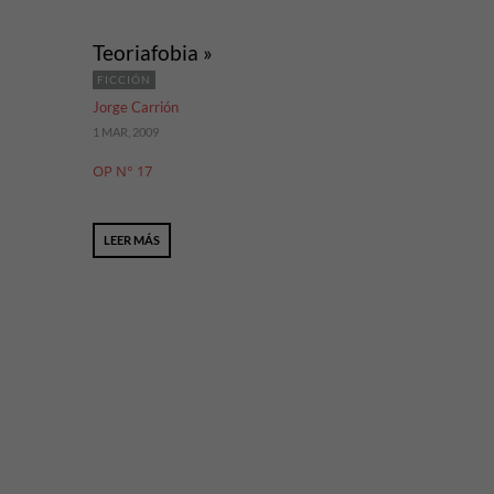
Teoriafobia »
FICCIÓN
Jorge Carrión
1 MAR, 2009
OP N° 17
LEER MÁS