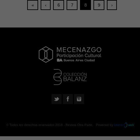
«
‹
6
7
8
9
›
© Todos los derechos reservados 2018 -
Revista Otra Parte
. Powered by
Urano
web