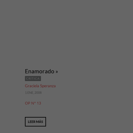
Enamorado »
CRÍTICA
Graciela Speranza
1 ENE, 2008
OP N° 13
LEER MÁS