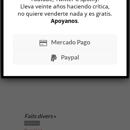
Lleva veinte años haciendo crítica,
no quiere venderte nada y es gratis.
LEER MÁS
Apoyanos
.
Mercado Pago
Paypal
Faits divers
»
MEDIOS