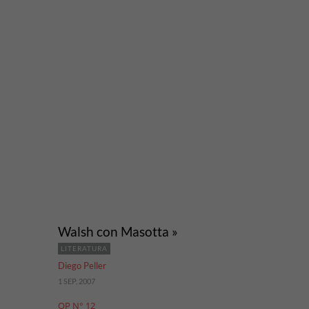
Walsh con Masotta »
LITERATURA
Diego Peller
1 SEP, 2007
OP N° 12