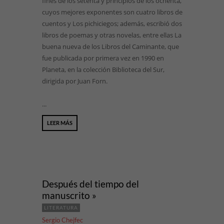
fines de los setenta y principios de los ochenta,
cuyos mejores exponentes son cuatro libros de
cuentos y Los pichiciegos; además, escribió dos
libros de poemas y otras novelas, entre ellas La
buena nueva de los Libros del Caminante, que
fue publicada por primera vez en 1990 en
Planeta, en la colección Biblioteca del Sur,
dirigida por Juan Forn.
...
LEER MÁS
Después del tiempo del
manuscrito »
LITERATURA
Sergio Chejfec