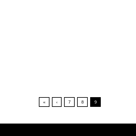
«
‹
7
8
9