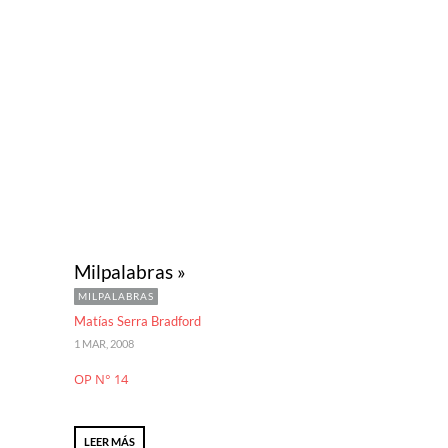
Milpalabras »
MILPALABRAS
Matías Serra Bradford
1 MAR, 2008
OP N° 14
LEER MÁS