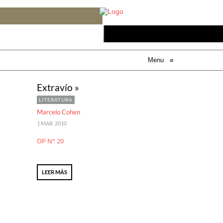
Menu
≡
Extravío »
LITERATURA
Marcelo Cohen
1 MAR, 2010
OP N° 20
LEER MÁS