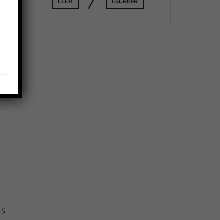
LEER
ESCRIBIR
 a
a
15