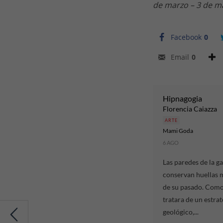
de marzo – 3 de m
Facebook
0
Email
0
Hipnagogia
Florencia Caiazza
ARTE
Mami Goda
6 AGO
Las paredes de la ga
conservan huellas 
de su pasado. Como 
tratara de un estrat
geológico,...