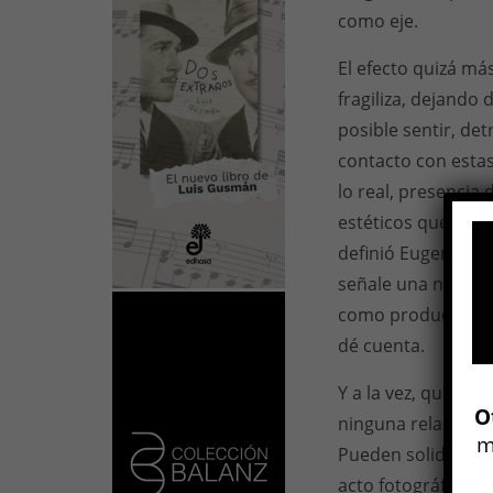
como eje.
El efecto quizá má
fragiliza, dejando
posible sentir, det
contacto con estas
lo real, presencia 
estéticos que remi
definió Eugeni d’O
señale una nueva p
como productor de
dé cuenta.
Y a la vez, que el 
O
ninguna relación en
m
Pueden solidarizar
acto fotográfico, 