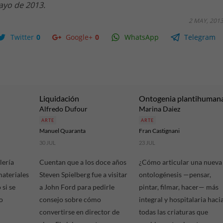
ayo de 2013.
2 MAY, 201
Twitter
0
Google+
0
WhatsApp
Telegram
Liquidación
Ontogenia plantihuman
Alfredo Dufour
Marina Daiez
ARTE
ARTE
Manuel Quaranta
Fran Castignani
30 JUL
23 JUL
lería
Cuentan que a los doce años
¿Cómo articular una nueva
materiales
Steven Spielberg fue a visitar
ontologénesis —pensar,
si se
a John Ford para pedirle
pintar, filmar, hacer— más
o
consejo sobre cómo
integral y hospitalaria haci
convertirse en director de
todas las criaturas que