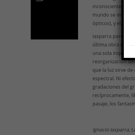
inconsciente fotog
mundo se impone c
ópticos), y el indi
Iasparra parece an
última obra no pri
una sola inquietud
reorganización del
que la luz sirve d
espectral. Ni efect
gradaciones del gr
recíprocamente, li
pasaje, los fantasm
Ignacio Iasparra,
L