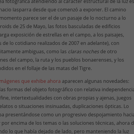
a fotográfica atendiendo al carácter estructural de la luz e
gnacio Iasparra desde que comenzó a exponer. El camino
 momento parece ser el de un pasaje de lo nocturno a lo
aroids de 25 de Mayo, las fotos basculadas de edificios
arga exposición de estrellas en el campo, a los paisajes,
s de lo cotidiano realizados de 2007 en adelante), con
ícitamente ambiguas, como las
claras noches
de otro
es del campo, la ruta y los pueblos bonaerenses, y los
idos en el follaje de las matas del Tigre.
 imágenes que exhibe ahora
aparecen algunas novedades:
las formas del objeto fotográfico con relativa independenci
efine, intertextualidades con obras propias y ajenas, juegos
relatos o situaciones insinuadas, duplicaciones ópticas. Lo
iba presentándose como un progresivo despojamiento haci
y por encima de los temas o las soluciones técnicas, ahora 
ndo lo que había dejado de lado, pero manteniendo la luz