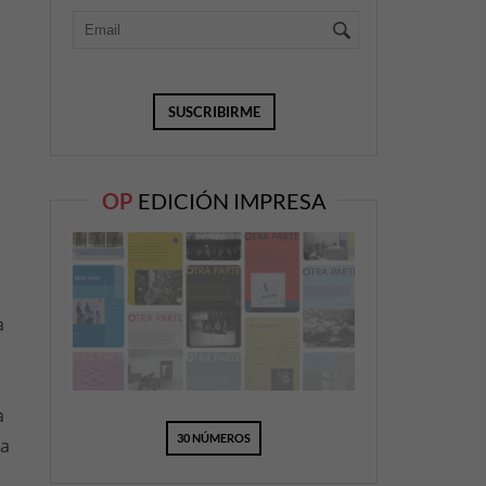
s
OP
EDICIÓN IMPRESA
a
a
30 NÚMEROS
da