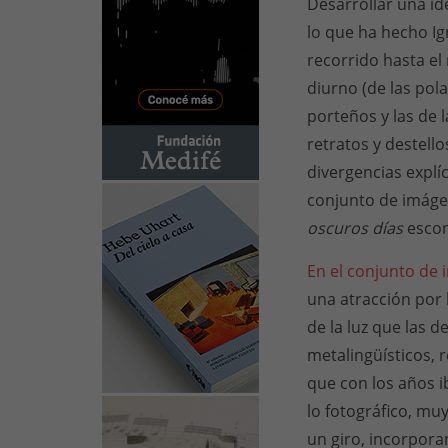
Desarrollar una ide
lo que ha hecho I
recorrido hasta el
diurno (de las pol
porteños y las de l
retratos y destello
divergencias expl
conjunto de imágen
oscuros días
escond
En el conjunto de
una atracción por 
de la luz que las d
metalingüísticos, 
que con los años 
lo fotográfico, mu
un giro, incorpora