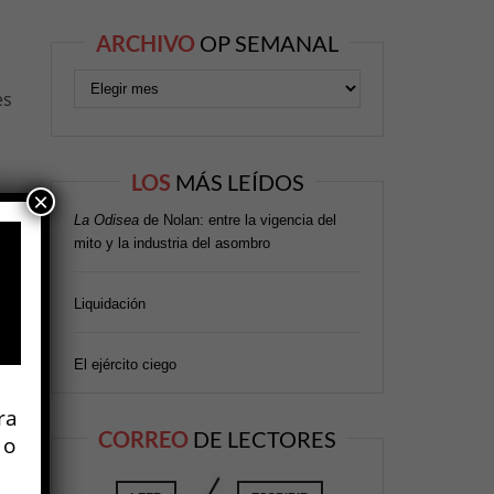
ARCHIVO
OP SEMANAL
es
LOS
MÁS LEÍDOS
×
La Odisea
de Nolan: entre la vigencia del
mito y la industria del asombro
te
Liquidación
se
El ejército ciego
ra
CORREO
DE LECTORES
 o