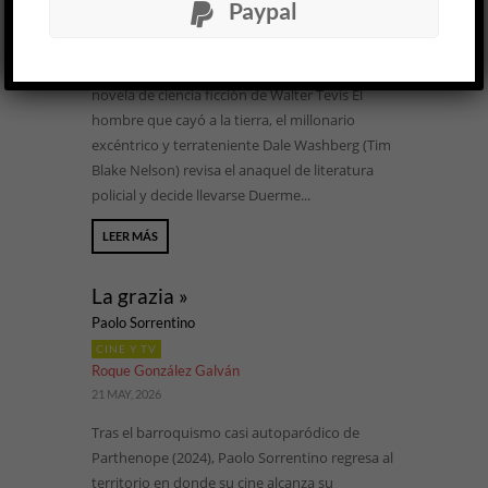
Paypal
investigación Lee Raybon (Ethan Hawke), sentado
cómodamente en la caja registradora de su
librería Owl Hoot (El ulular del búho), lee la
novela de ciencia ficción de Walter Tevis El
hombre que cayó a la tierra, el millonario
excéntrico y terrateniente Dale Washberg (Tim
Blake Nelson) revisa el anaquel de literatura
policial y decide llevarse Duerme...
LEER MÁS
La grazia »
Paolo Sorrentino
CINE Y TV
Roque González Galván
21 MAY, 2026
Tras el barroquismo casi autoparódico de
Parthenope (2024), Paolo Sorrentino regresa al
territorio en donde su cine alcanza su