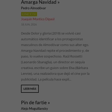
Amarga Navidad »
Pedro Almodóvar
CINE Y TV
Joaquín Montico Dipaúl
18 JUN, 2026
Desde Dolor y gloria (2019) se volvió casi
automático identificar a los protagonistas
masculinos de Almodóvar como sus alter ego.
Amarga Navidad repite el procedimiento y, de
paso, lo vuelve sospechoso. Raúl Rossetti
(Leonardo Sbaraglia), un director en sequía
creativa, escribe un guion sobre Elsa (Bárbara
Lennie), una realizadora que dejó el cine por la
publicidad. La película hace explí...
LEER MÁS
Pin de fartie »
Alejo Moguillansky