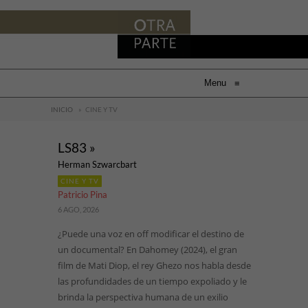
Menu
≡
INICIO
»
CINE Y TV
LS83 »
Herman Szwarcbart
CINE Y TV
Patricio Pina
6 AGO, 2026
¿Puede una voz en off modificar el destino de
un documental? En Dahomey (2024), el gran
film de Mati Diop, el rey Ghezo nos habla desde
las profundidades de un tiempo expoliado y le
brinda la perspectiva humana de un exilio