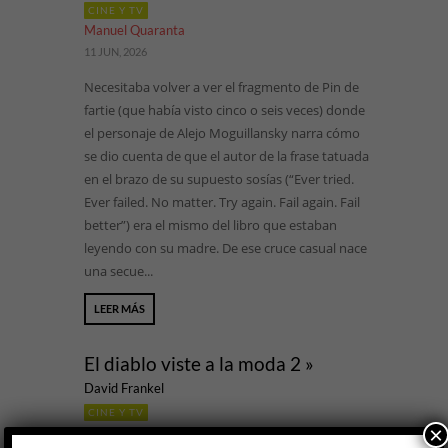
CINE Y TV
Manuel Quaranta
11 JUN, 2026
Necesitaba volver a ver el fragmento de Pin de
fartie (que había visto cinco o seis veces) donde
el personaje de Alejo Moguillansky narra cómo
se dio cuenta de que el autor de la frase tatuada
en el brazo de su supuesto sosías (“Ever tried.
Ever failed. No matter. Try again. Fail again. Fail
better”) era el mismo del libro que estaban
leyendo con su madre. De ese cruce casual nace
una secue...
LEER MÁS
El diablo viste a la moda 2 »
David Frankel
CINE Y TV
×
Andrea Marone