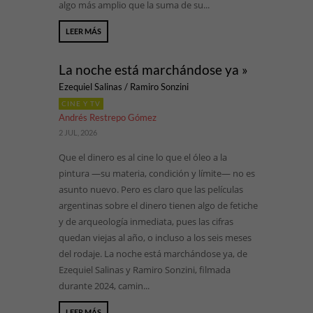
algo más amplio que la suma de su...
LEER MÁS
La noche está marchándose ya »
Ezequiel Salinas / Ramiro Sonzini
CINE Y TV
Andrés Restrepo Gómez
2 JUL, 2026
Que el dinero es al cine lo que el óleo a la
pintura —su materia, condición y límite— no es
asunto nuevo. Pero es claro que las películas
argentinas sobre el dinero tienen algo de fetiche
y de arqueología inmediata, pues las cifras
quedan viejas al año, o incluso a los seis meses
del rodaje. La noche está marchándose ya, de
Ezequiel Salinas y Ramiro Sonzini, filmada
durante 2024, camin...
LEER MÁS