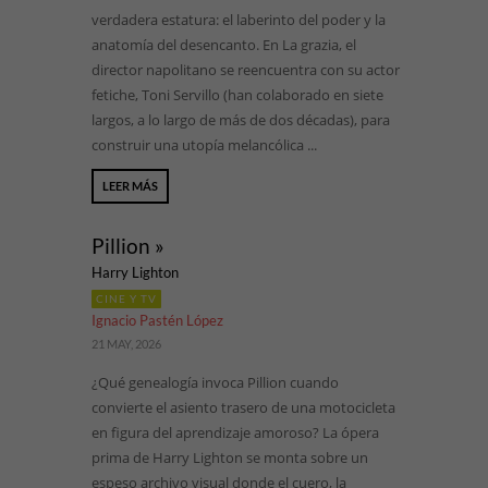
verdadera estatura: el laberinto del poder y la
anatomía del desencanto. En La grazia, el
director napolitano se reencuentra con su actor
fetiche, Toni Servillo (han colaborado en siete
largos, a lo largo de más de dos décadas), para
construir una utopía melancólica ...
LEER MÁS
Pillion »
Harry Lighton
CINE Y TV
Ignacio Pastén López
21 MAY, 2026
¿Qué genealogía invoca Pillion cuando
convierte el asiento trasero de una motocicleta
en figura del aprendizaje amoroso? La ópera
prima de Harry Lighton se monta sobre un
espeso archivo visual donde el cuero, la