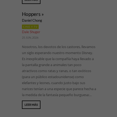
Hoppers »
Daniel Chong
CINE Y TV
Dale Shuger
25 JUN, 2026
Nosotros, los devotos de los castores, llevamos
un siglo esperando nuestro momento Disney.
Es inexplicable que la compañía haya llevado a
la pantalla grande a animales tan poco
atractivos como ratas y ranas, o tan exóticos
(para un público estadounidense) como
elefantes y leones, cuando justo bajo sus
narices tenían a una especie que parece hecha a
la medida de la fantasía pequeño burguesa:...
LEER MÁS