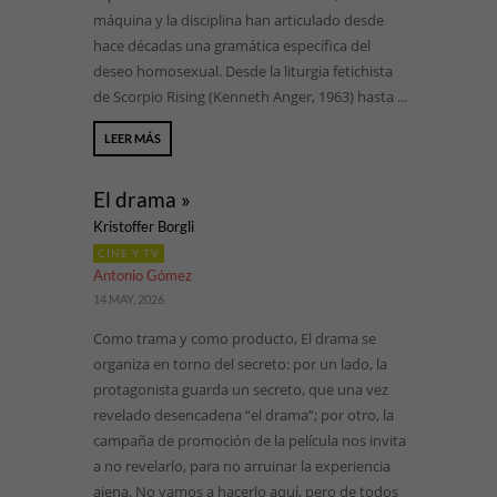
máquina y la disciplina han articulado desde
hace décadas una gramática específica del
deseo homosexual. Desde la liturgia fetichista
de Scorpio Rising (Kenneth Anger, 1963) hasta ...
LEER MÁS
El drama »
Kristoffer Borgli
CINE Y TV
Antonio Gómez
14 MAY, 2026
Como trama y como producto, El drama se
organiza en torno del secreto: por un lado, la
protagonista guarda un secreto, que una vez
revelado desencadena “el drama”; por otro, la
campaña de promoción de la película nos invita
a no revelarlo, para no arruinar la experiencia
ajena. No vamos a hacerlo aquí, pero de todos