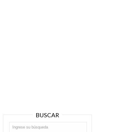
POESÍA
Anahí Mallol
DISCUSIÓN
Manuel Quaranta
Otra Parte no necesariamente comparte las opiniones de sus
reseñadores.
BUSCAR