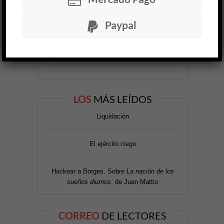
Paypal
ARCHIVO
OP SEMANAL
LOS
MÁS LEÍDOS
Liquidación
El ejército ciego
Hackear a Borges. Sobre
La nación de los
sueños diurnos
, de Juan Mattio
CORREO
DE LECTORES