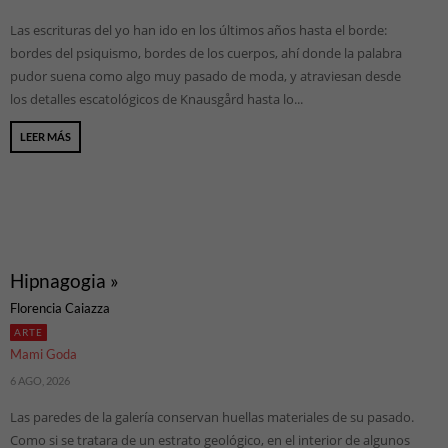
Las escrituras del yo han ido en los últimos años hasta el borde:
bordes del psiquismo, bordes de los cuerpos, ahí donde la palabra
pudor suena como algo muy pasado de moda, y atraviesan desde
los detalles escatológicos de Knausgård hasta lo...
LEER MÁS
Hipnagogia »
Florencia Caiazza
ARTE
Mami Goda
6 AGO, 2026
Las paredes de la galería conservan huellas materiales de su pasado.
Como si se tratara de un estrato geológico, en el interior de algunos