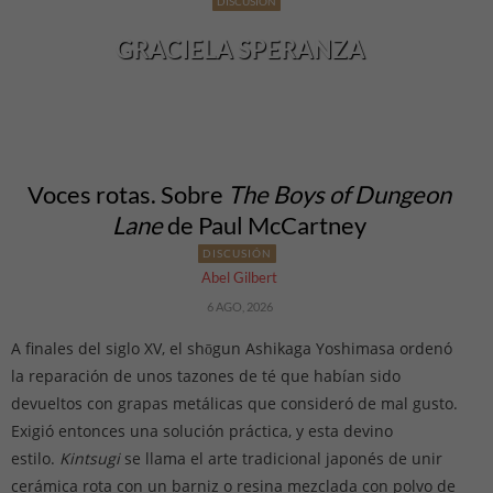
DISCUSIÓN
GRACIELA SPERANZA
Voces rotas. Sobre
The Boys of Dungeon
Lane
de Paul McCartney
DISCUSIÓN
Abel Gilbert
6 AGO, 2026
A finales del siglo XV, el shōgun Ashikaga Yoshimasa ordenó
la reparación de unos tazones de té que habían sido
devueltos con grapas metálicas que consideró de mal gusto.
Exigió entonces una solución práctica, y esta devino
estilo.
Kintsugi
se llama el arte tradicional japonés de unir
cerámica rota con un barniz o resina mezclada con polvo de