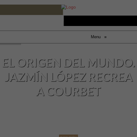
Menu
≡
EL ORIGEN DEL MUNDO.
JAZMÍN LÓPEZ RECREA
A COURBET