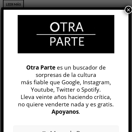
LEER MÁS
×
Liquidación »
Alfredo Dufour
ARTE
Otra Parte
es un buscador de
Manuel Quaranta
sorpresas de la cultura
30 JUL, 2026
más fiable que Google, Instagram,
Cuentan que a los doce años Steven Spielberg fue a visitar a John
Youtube, Twitter o Spotify.
Ford para pedirle consejo sobre cómo convertirse en director de
Lleva veinte años haciendo crítica,
cine. El viejo maestro, siempre irascible, y sin quitarse el cigarro de la
no quiere venderte nada y es gratis.
boca, lo instó a que dijera qué veía en...
Apoyanos
.
LEER MÁS