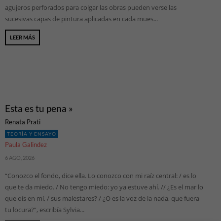
agujeros perforados para colgar las obras pueden verse las
sucesivas capas de pintura aplicadas en cada mues...
LEER MÁS
Esta es tu pena »
Renata Prati
TEORÍA Y ENSAYO
Paula Gal​i​ndez
6 AGO, 2026
“Conozco el fondo, dice ella. Lo conozco con mi raíz central: / es lo
que te da miedo. / No tengo miedo: yo ya estuve ahí. // ¿Es el mar lo
que oís en mí, / sus malestares? / ¿O es la voz de la nada, que fuera
tu locura?”, escribía Sylvia...