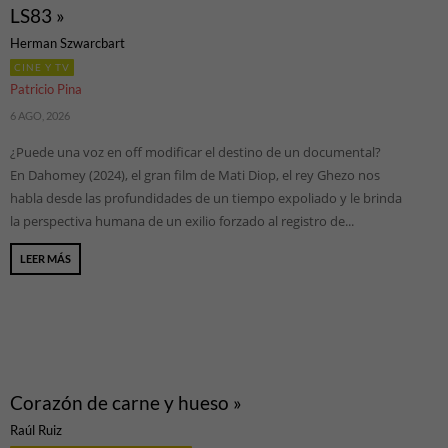
LS83 »
Herman Szwarcbart
CINE Y TV
Patricio Pina
6 AGO, 2026
¿Puede una voz en off modificar el destino de un documental?
En Dahomey (2024), el gran film de Mati Diop, el rey Ghezo nos
habla desde las profundidades de un tiempo expoliado y le brinda
la perspectiva humana de un exilio forzado al registro de...
LEER MÁS
Corazón de carne y hueso »
Raúl Ruiz