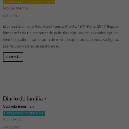
LITERATURA IBEROAMERICANA
Nicolás Merino
6 AGO, 2026
El cineasta chileno Raúl Ruiz (Puerto Montt, 1941-París, 2011) llegó a
filmar más de un centenar de películas, algunas de las cuales siguen
inéditas y alimentan el aura de misterio que todavía rodea su figura.
Esa fecundidad no se agotó en e...
LEER MÁS
Diario de familia »
Gabriela Bejerman
LITERATURA ARGENTINA
Anahí Mallol
6 AGO, 2026