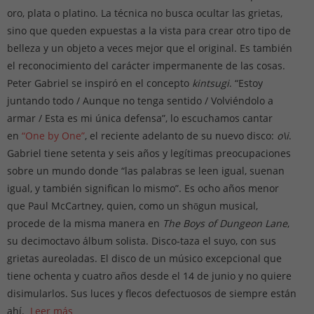
oro, plata o platino. La técnica no busca ocultar las grietas,
sino que queden expuestas a la vista para crear otro tipo de
belleza y un objeto a veces mejor que el original. Es también
el reconocimiento del carácter impermanente de las cosas.
Peter Gabriel se inspiró en el concepto
kintsugi
. “Estoy
juntando todo / Aunque no tenga sentido / Volviéndolo a
armar / Esta es mi única defensa”, lo escuchamos cantar
en
“One by One”
, el reciente adelanto de su nuevo disco:
o\i
.
Gabriel tiene setenta y seis años y legítimas preocupaciones
sobre un mundo donde “las palabras se leen igual, suenan
igual, y también significan lo mismo”. Es ocho años menor
que Paul McCartney, quien, como un shōgun musical,
procede de la misma manera en
The Boys of Dungeon Lane
,
su decimoctavo álbum solista. Disco-taza el suyo, con sus
grietas aureoladas. El disco de un músico excepcional que
tiene ochenta y cuatro años desde el 14 de junio y no quiere
disimularlos. Sus luces y flecos defectuosos de siempre están
ahí.
Leer más