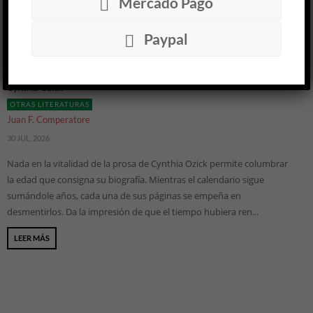
Mercado Pago
Paypal
Antigüedades »
Cynthia Ozick
OTRAS LITERATURAS
Juan F. Comperatore
30 JUL, 2026
Nada en la vitalidad de la prosa de Cynthia Ozick permite columbrar
la edad que consigna su biografía. Mientras el calendario sigue
sumándole años, cada una de sus páginas se empeña en
desmentirlos. Da la impresión de que el tiempo hubiera ren...
LEER MÁS