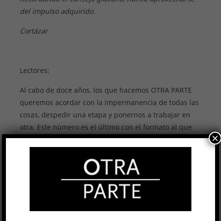
del impulso adquirido.
Cortázar
Lectores:
Al cabo de doce años, los que hacemos OTRA PARTE
queremos acordar con la impermanencia de todas las
cosas, despedir una etapa y ponernos a trabajar en
otra. Este número es el último con el formato al que
×
ya estábamos demasiado habituados. OTRA PARTE
Semanal, nuestra revista virtual de reseñas, seguirá
publicándose en la web todos los jueves, como
prueba de que el espacio de disidencias que
compartimos con ustedes sigue activo. Sabemos que
en el deseo de diferentes formas de vida y la atención
a la época ya se esbozan formatos nuevos.