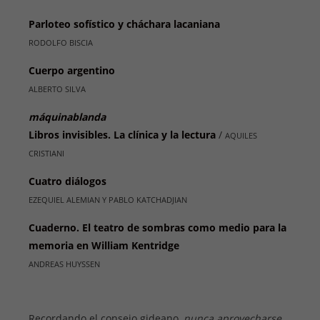
Parloteo sofístico y cháchara lacaniana
RODOLFO BISCIA
Cuerpo argentino
ALBERTO SILVA
máquinablanda
Libros invisibles. La clínica y la lectura
/
AQUILES
CRISTIANI
Cuatro diálogos
EZEQUIEL ALEMIAN Y PABLO KATCHADJIAN
Cuaderno. El teatro de sombras como medio para la
memoria en William Kentridge
ANDREAS HUYSSEN
Recordando el consejo gideano,
nunca aprovecharse