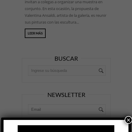
invitan a colegas a organizar una muestra en
conjunto. En esta ocasión, la propuesta de
Valentina Ansaldi, artista de la galería, es reunir
sus pinturas con las escultura...
LEER MÁS
BUSCAR
NEWSLETTER
×