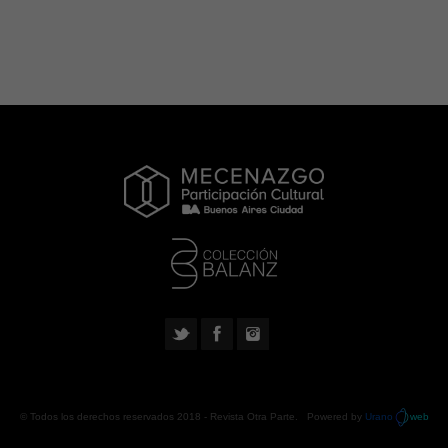
© Todos los derechos reservados 2018 -
Revista Otra Parte
. Powered by
Urano
web