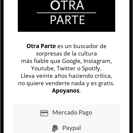
OP
EDICIÓN IMPRESA
Otra Parte
es un buscador de
sorpresas de la cultura
más fiable que Google, Instagram,
Youtube, Twitter o Spotify.
Lleva veinte años haciendo crítica,
no quiere venderte nada y es gratis.
Apoyanos
.
30 NÚMEROS
Mercado Pago
ARCHIVO
OP SEMANAL
Paypal