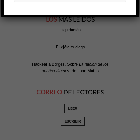
LOS
MÁS LEÍDOS
Liquidación
El ejército ciego
Hackear a Borges. Sobre
La nación de los
sueños diurnos
, de Juan Mattio
CORREO
DE LECTORES
LEER
ESCRIBIR