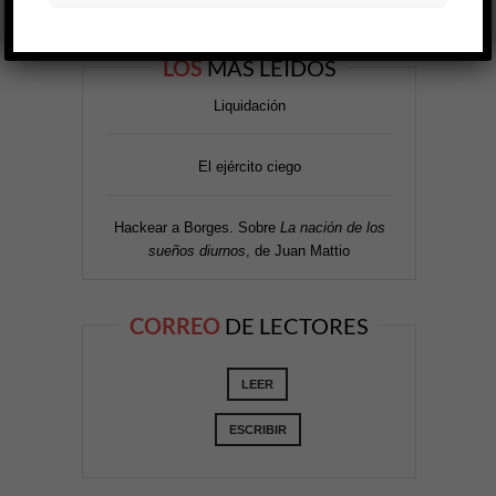
LOS
MÁS LEÍDOS
Liquidación
El ejército ciego
Hackear a Borges. Sobre
La nación de los
sueños diurnos
, de Juan Mattio
CORREO
DE LECTORES
LEER
ESCRIBIR