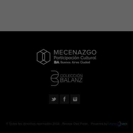
© Todos los derechos reservados 2018 -
Revista Otra Parte
. Powered by
Urano
web