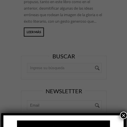
propuso, tanto en este libro como en el
anterior, desmitificar algunas de las ideas
erróneas que rodean la imagen de la gloria o el
éxito literario, con un gesto generoso que...
LEER MÁS
BUSCAR
NEWSLETTER
×