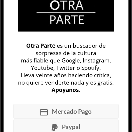
OP
EDICIÓN IMPRESA
Otra Parte
es un buscador de
sorpresas de la cultura
más fiable que Google, Instagram,
Youtube, Twitter o Spotify.
Lleva veinte años haciendo crítica,
no quiere venderte nada y es gratis.
Apoyanos
.
30 NÚMEROS
Mercado Pago
ARCHIVO
OP SEMANAL
Paypal