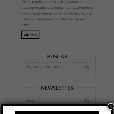
(2016), reunió a una serie de personajes
desacomodados que pugnan por desprenderse
de las cargas impuestas por los demás. Pero si
bien el cuestionamiento de las inercias de
pens...
LEER MÁS
BUSCAR
NEWSLETTER
×