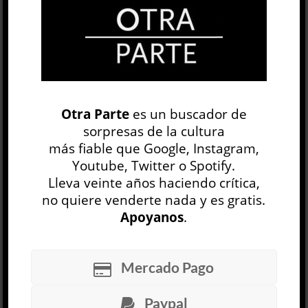
OP
EDICIÓN IMPRESA
Otra Parte
es un buscador de
sorpresas de la cultura
más fiable que Google, Instagram,
Youtube, Twitter o Spotify.
Lleva veinte años haciendo crítica,
no quiere venderte nada y es gratis.
Apoyanos
.
30 NÚMEROS
Mercado Pago
ARCHIVO
OP SEMANAL
Paypal