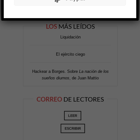
LOS
MÁS LEÍDOS
Liquidación
El ejército ciego
Hackear a Borges. Sobre
La nación de los
sueños diurnos
, de Juan Mattio
CORREO
DE LECTORES
LEER
ESCRIBIR