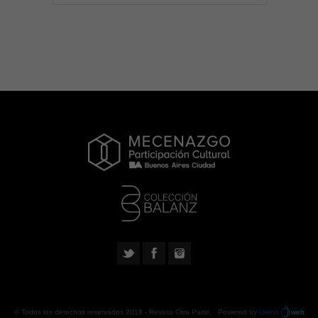
© Todos los derechos reservados 2018 -
Revista Otra Parte
. Powered by
Urano
web