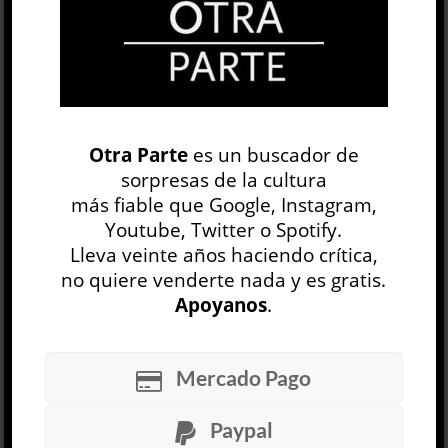
OP
EDICIÓN IMPRESA
Otra Parte
es un buscador de
sorpresas de la cultura
más fiable que Google, Instagram,
Youtube, Twitter o Spotify.
Lleva veinte años haciendo crítica,
no quiere venderte nada y es gratis.
Apoyanos
.
30 NÚMEROS
Mercado Pago
ARCHIVO
OP SEMANAL
Paypal