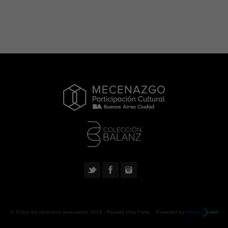
© Todos los derechos reservados 2018 -
Revista Otra Parte
. Powered by
Urano
web