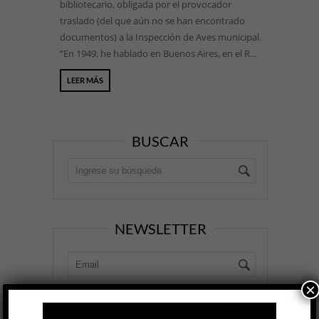
bibliotecario, obligada por el provocador
traslado (del que aún no se han encontrado
documentos) a la Inspección de Aves municipal.
“En 1949, he hablado en Buenos Aires, en el R...
LEER MÁS
BUSCAR
NEWSLETTER
×