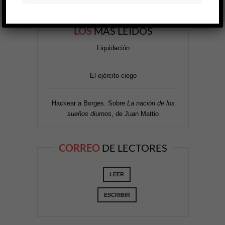
LOS
MÁS LEÍDOS
Liquidación
El ejército ciego
Hackear a Borges. Sobre
La nación de los
sueños diurnos
, de Juan Mattio
CORREO
DE LECTORES
LEER
ESCRIBIR