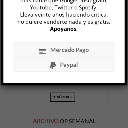
más fiable que Google, Instagram,
Youtube, Twitter o Spotify.
Lleva veinte años haciendo crítica,
no quiere venderte nada y es gratis.
Apoyanos
.
OP
EDICIÓN IMPRESA
Mercado Pago
Paypal
30 NÚMEROS
ARCHIVO
OP SEMANAL