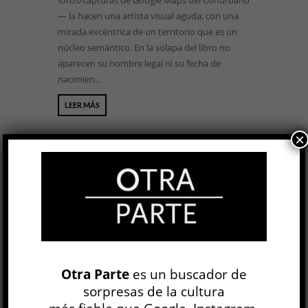
fotos/capturas de Google Maps del Conurbano
— la hacen una artista visual aguda, con una
mirada excéntrica de un territorio que es un
núcleo semántico. En la solapa del libro no
aparecen su nombre legal ni su fecha de
nacimien...
LEER MÁS
×
BUSCAR
NEWSLETTER
Otra Parte
es un buscador de
sorpresas de la cultura