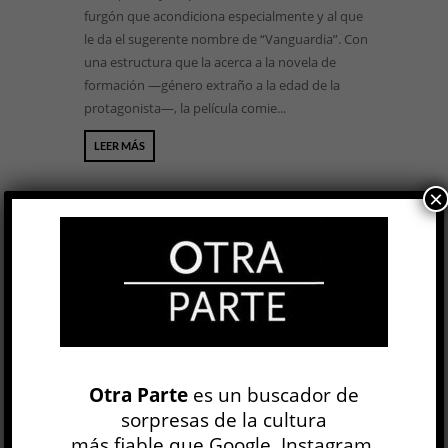
furgón que acondiciona especialmente y al que
le da el sugerente nombre de “Vanguardia”. Con
una estructura que la acerca a la novela de
formación —género extraño a la edad de la
protagonista—, la película comie...
LEER MÁS
×
BUSCAR
NEWSLETTER
Otra Parte
es un buscador de
sorpresas de la cultura
más fiable que Google, Instagram,