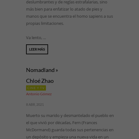
deslumbrantes y de reglas estrafalarias, sino
más bien para enfatizar lo atado de pies y
manos que se encuentra el homo sapiens a sus
propias limitaciones.
Va lento, ...
LEER MÁS
Nomadland »
Chloé Zhao
CINE Y TV
Antonio Gómez
8 ABR, 2021
Muerto su marido y desmantelado el pueblo en
el que vivió por décadas, Fern (Frances
McDormand) guarda todas sus pertenencias en
un depósito y empieza una nueva vida en un