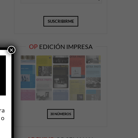
OP
EDICIÓN IMPRESA
×
ra
30 NÚMEROS
 o