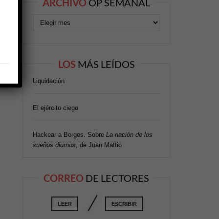
ARCHIVO
OP SEMANAL
LOS
MÁS LEÍDOS
Liquidación
El ejército ciego
Hackear a Borges. Sobre
La nación de los
sueños diurnos
, de Juan Mattio
CORREO
DE LECTORES
LEER
ESCRIBIR