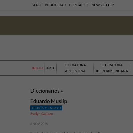
STAFF
PUBLICIDAD
CONTACTO
NEWSLETTER
LITERATURA
LITERATURA
INICIO
ARTE
ARGENTINA
IBEROAMERICANA
Diccionarios »
Eduardo Muslip
TEORÍA Y ENSAYO
Evelyn Galiazo
6 NOV, 2025