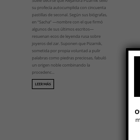
Suele decirse que Alejandra Pizarnik selló
su profecía autocumplida con cincuenta
pastillas de seconal. Según sus biógrafas,
en “Sacha” —nombre con el que firmó
algunos de sus últimos escritos—
resuenan ecos de leyenda rusa sobre
joyeros del zar. Suponen que Pizarnik,
sometida por propia voluntad a pulir
palabras como piedras preciosas, fabuló
un origen noble combinando la
procedenc...
LEER MÁS
O
m