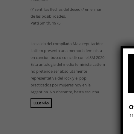
(Y sentí las flechas del deseo) / en el mar
de las posibilidades.
Patti Smith, 1975
La salida del compilado Mala reputación:
Latfem presenta una memoria feminista
en canción buscó coincidir con el 8M 2020.
Esta antología del medio feminista Latfem
no pretende ser absolutamente
representativa del rock y el pop
practicados por mujeres hoy en la
Argentina. No obstante, basta escucha...
LEER MÁS
O
m