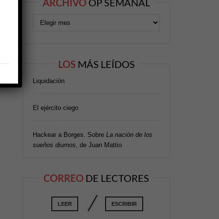
ARCHIVO
OP SEMANAL
LOS
MÁS LEÍDOS
Liquidación
El ejército ciego
Hackear a Borges. Sobre
La nación de los
sueños diurnos
, de Juan Mattio
CORREO
DE LECTORES
LEER
ESCRIBIR