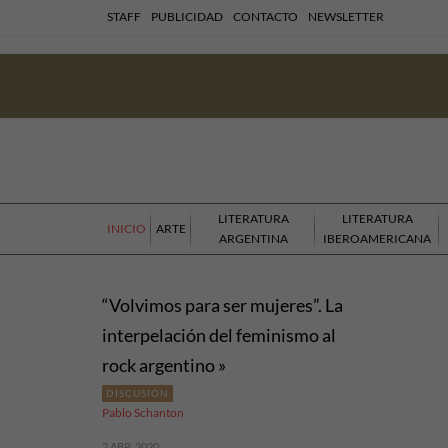
STAFF
PUBLICIDAD
CONTACTO
NEWSLETTER
LITERATURA
LITERATURA
INICIO
ARTE
ARGENTINA
IBEROAMERICANA
“Volvimos para ser mujeres”. La
interpelación del feminismo al
rock argentino »
DISCUSIÓN
Pablo Schanton
2 ABR, 2020