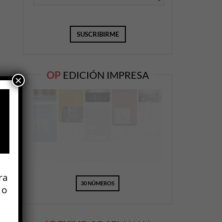
OP
EDICIÓN IMPRESA
×
ra
30 NÚMEROS
 o