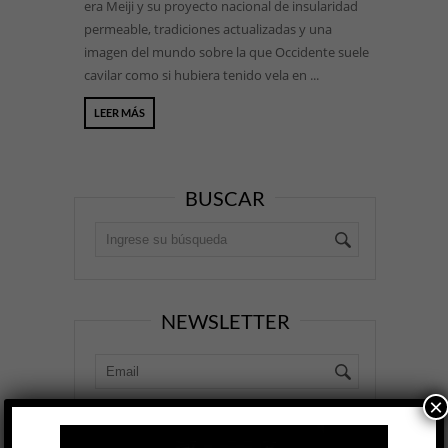
era Meiji y su proyecto nacional de insularidad
permeable, tradiciones actualizadas y una
imagen del mundo sobre la que Occidente suele
cavilar como si hubiera tenido vela en ...
LEER MÁS
BUSCAR
NEWSLETTER
×