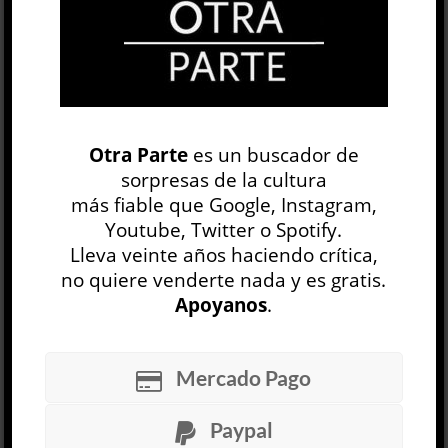
OP
EDICIÓN IMPRESA
Otra Parte
es un buscador de
sorpresas de la cultura
más fiable que Google, Instagram,
Youtube, Twitter o Spotify.
Lleva veinte años haciendo crítica,
no quiere venderte nada y es gratis.
Apoyanos
.
30 NÚMEROS
Mercado Pago
ARCHIVO
OP SEMANAL
Paypal