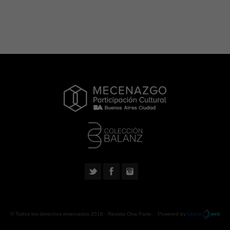
© Todos los derechos reservados 2018 -
Revista Otra Parte
. Powered by
Urano
web