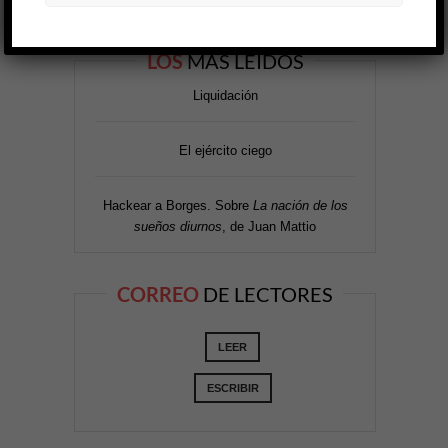
LOS
MÁS LEÍDOS
Liquidación
El ejército ciego
Hackear a Borges. Sobre
La nación de los
sueños diurnos
, de Juan Mattio
CORREO
DE LECTORES
LEER
ESCRIBIR