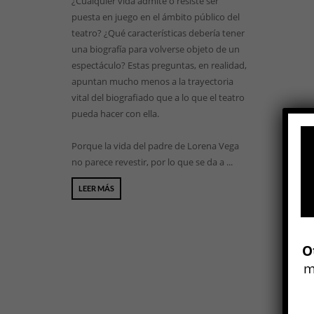
¿Cualquier vida admite o resiste ser
puesta en juego en el ámbito público del
teatro? ¿Qué características debería tener
una biografía para volverse objeto de un
espectáculo? Estas preguntas, en realidad,
apuntan mucho menos a la trayectoria
vital del biografiado que a lo que el teatro
pueda hacer con ella.
Porque la vida del padre de Lorena Vega
no parece revestir, por lo que se da a ...
LEER MÁS
O
m