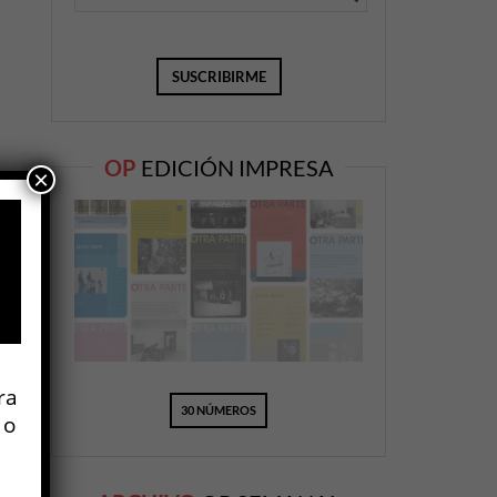
OP
EDICIÓN IMPRESA
×
ra
30 NÚMEROS
 o