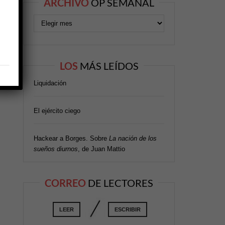
ARCHIVO
OP SEMANAL
LOS
MÁS LEÍDOS
Liquidación
El ejército ciego
Hackear a Borges. Sobre
La nación de los
sueños diurnos
, de Juan Mattio
CORREO
DE LECTORES
LEER
ESCRIBIR