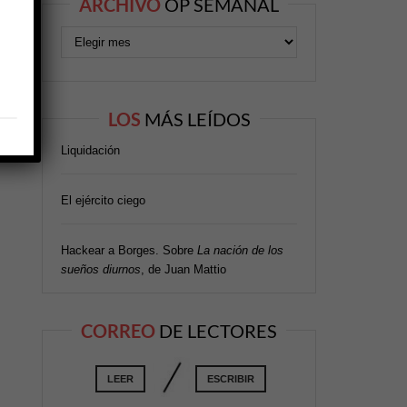
ARCHIVO
OP SEMANAL
LOS
MÁS LEÍDOS
Liquidación
El ejército ciego
Hackear a Borges. Sobre
La nación de los
sueños diurnos
, de Juan Mattio
CORREO
DE LECTORES
LEER
ESCRIBIR