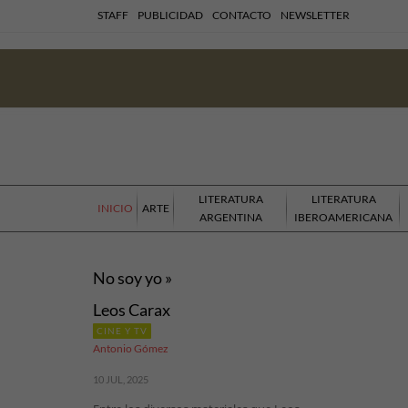
STAFF
PUBLICIDAD
CONTACTO
NEWSLETTER
LITERATURA
LITERATURA
INICIO
ARTE
ARGENTINA
IBEROAMERICANA
No soy yo »
Leos Carax
CINE Y TV
Antonio Gómez
10 JUL, 2025