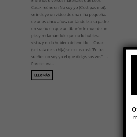
Entre los diversos materiales que Leos
Carax reúne en No soy yo (C’est pas moi),
se incluye un video de una niña pequeña,
de unos cinco años, contándole a su padre
un sueño en que un tiburón le muerde un
pie, y reclamándole que no lo hubiera
visto, y no la hubiera defendido —Carax
(se trata de su hija) se excusa así: “En tus
sueños no soy yo el que dirige, sos vos”—.
Parece una...
LEER MÁS
O
m