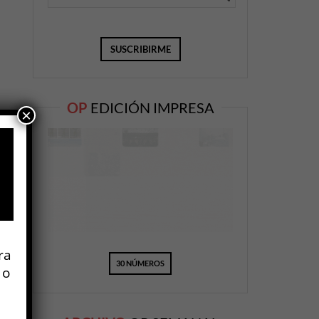
OP
EDICIÓN IMPRESA
×
ra
30 NÚMEROS
 o