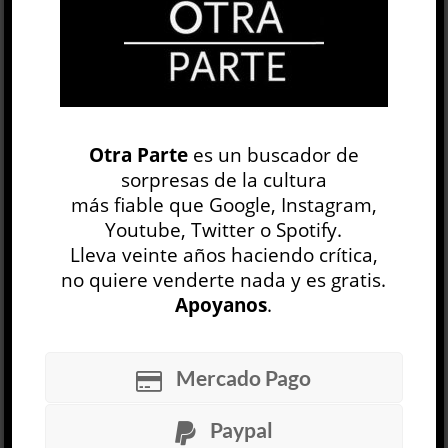
OP
EDICIÓN IMPRESA
Otra Parte
es un buscador de
sorpresas de la cultura
más fiable que Google, Instagram,
Youtube, Twitter o Spotify.
Lleva veinte años haciendo crítica,
no quiere venderte nada y es gratis.
Apoyanos
.
30 NÚMEROS
Mercado Pago
ARCHIVO
OP SEMANAL
Paypal