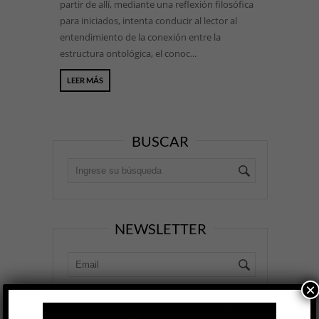
partir de allí, mediante una reflexión filosófica
para iniciados, intenta conducir al lector al
entendimiento de la conexión entre la
estructura ontológica, el conoc...
LEER MÁS
BUSCAR
NEWSLETTER
×