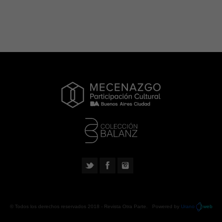
© Todos los derechos reservados 2018 -
Revista Otra Parte
. Powered by
Urano
web