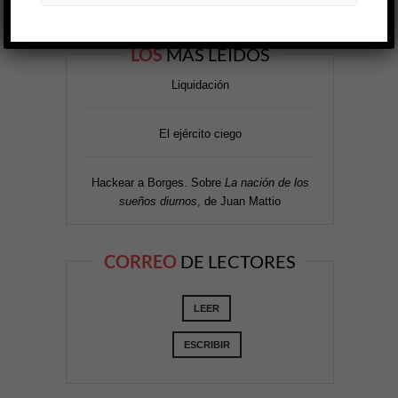
LOS
MÁS LEÍDOS
Liquidación
El ejército ciego
Hackear a Borges. Sobre
La nación de los
sueños diurnos
, de Juan Mattio
CORREO
DE LECTORES
LEER
ESCRIBIR