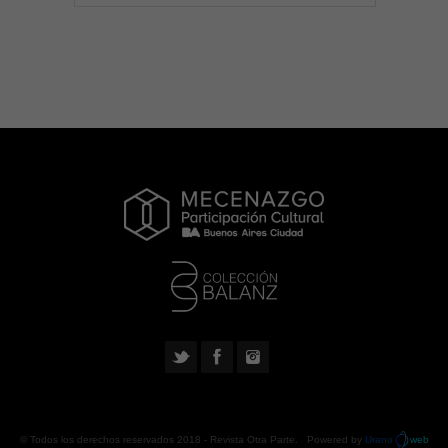
© Todos los derechos reservados 2018 -
Revista Otra Parte
. Powered by
Urano
web