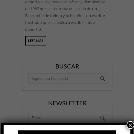
deportivo, esa novela iniciática y demoledora
de 1987 que se centraba en la vida de un
Bascombe de treinta y ocho años, un escritor
frustrado que se dedica a escribir sobre
deportist...
LEER MÁS
BUSCAR
NEWSLETTER
×