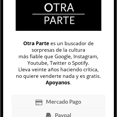
OP
EDICIÓN IMPRESA
Otra Parte
es un buscador de
sorpresas de la cultura
más fiable que Google, Instagram,
Youtube, Twitter o Spotify.
Lleva veinte años haciendo crítica,
no quiere venderte nada y es gratis.
Apoyanos
.
30 NÚMEROS
Mercado Pago
ARCHIVO
OP SEMANAL
Paypal