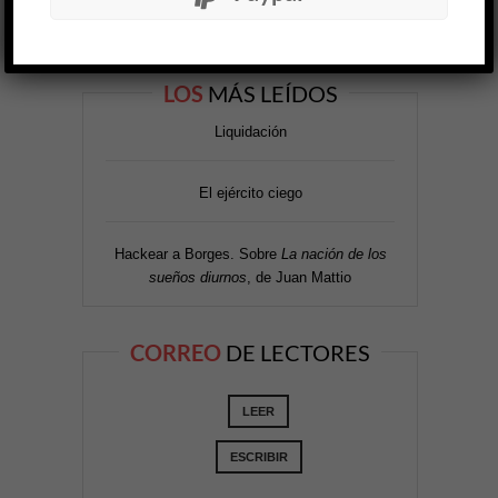
LOS
MÁS LEÍDOS
Liquidación
El ejército ciego
Hackear a Borges. Sobre
La nación de los
sueños diurnos
, de Juan Mattio
CORREO
DE LECTORES
LEER
ESCRIBIR