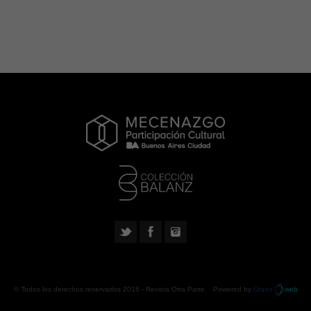
© Todos los derechos reservados 2018 -
Revista Otra Parte
. Powered by
Urano
web