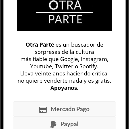
OP
EDICIÓN IMPRESA
Otra Parte
es un buscador de
sorpresas de la cultura
más fiable que Google, Instagram,
Youtube, Twitter o Spotify.
Lleva veinte años haciendo crítica,
no quiere venderte nada y es gratis.
Apoyanos
.
30 NÚMEROS
Mercado Pago
ARCHIVO
OP SEMANAL
Paypal