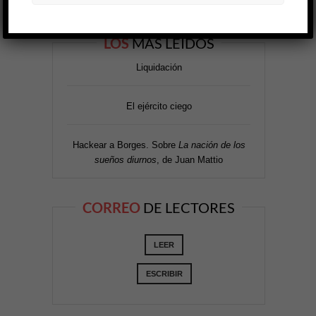
LOS
MÁS LEÍDOS
Liquidación
El ejército ciego
Hackear a Borges. Sobre
La nación de los
sueños diurnos
, de Juan Mattio
CORREO
DE LECTORES
LEER
ESCRIBIR