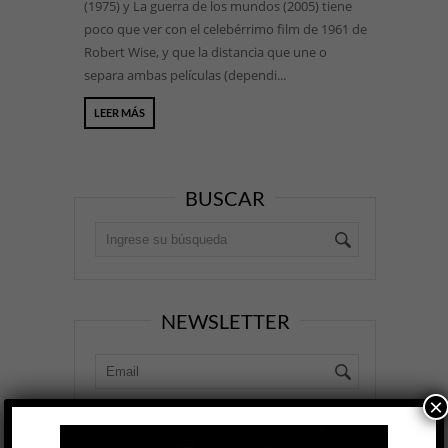
(1975) y La guerra de los mundos (2005) tiene
poco que ver con el celebérrimo film de 1961 de
Robert Wise, y que la distancia que une o
separa ambas películas (dependi...
LEER MÁS
BUSCAR
NEWSLETTER
×