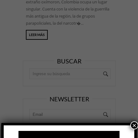
extraño oxímoron, Colombia ocupa un lugar
singular. Cuenta con la violencia de la guerrilla
más antigua de la región, la de grupos
parapoliciales, la del narcotr�...
LEER MÁS
BUSCAR
NEWSLETTER
×