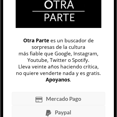
OP
EDICIÓN IMPRESA
Otra Parte
es un buscador de
sorpresas de la cultura
más fiable que Google, Instagram,
Youtube, Twitter o Spotify.
Lleva veinte años haciendo crítica,
no quiere venderte nada y es gratis.
Apoyanos
.
30 NÚMEROS
Mercado Pago
ARCHIVO
OP SEMANAL
Paypal