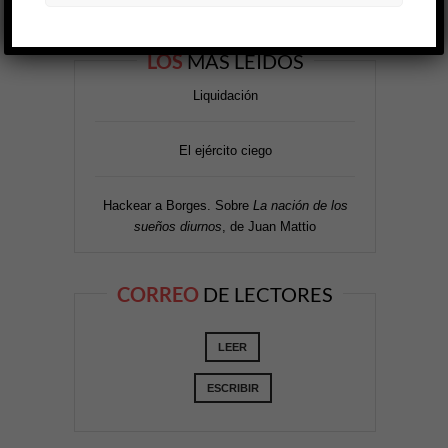
LOS
MÁS LEÍDOS
Liquidación
El ejército ciego
Hackear a Borges. Sobre
La nación de los
sueños diurnos
, de Juan Mattio
CORREO
DE LECTORES
LEER
ESCRIBIR