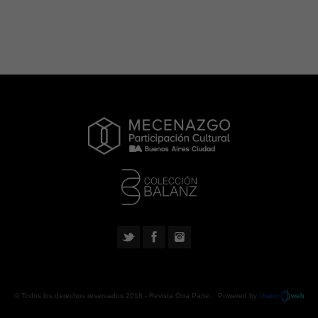
© Todos los derechos reservados 2018 -
Revista Otra Parte
. Powered by
Urano
web