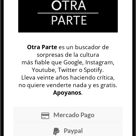
OP
EDICIÓN IMPRESA
Otra Parte
es un buscador de
sorpresas de la cultura
más fiable que Google, Instagram,
Youtube, Twitter o Spotify.
Lleva veinte años haciendo crítica,
no quiere venderte nada y es gratis.
Apoyanos
.
30 NÚMEROS
Mercado Pago
ARCHIVO
OP SEMANAL
Paypal