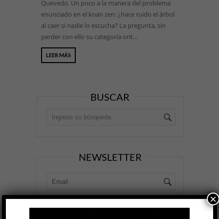
Quevedo. Un poco a la manera del problema
enunciado en el koan zen: ¿hace ruido el árbol
al caer si nadie lo escucha? La pregunta, sin
perder con ello su categoría ont...
LEER MÁS
BUSCAR
NEWSLETTER
×