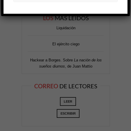
LOS
MÁS LEÍDOS
Liquidación
El ejército ciego
Hackear a Borges. Sobre
La nación de los
sueños diurnos
, de Juan Mattio
CORREO
DE LECTORES
LEER
ESCRIBIR