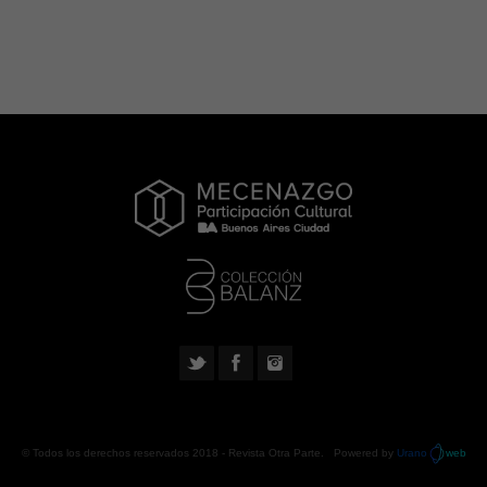
© Todos los derechos reservados 2018 -
Revista Otra Parte
. Powered by
Urano
web