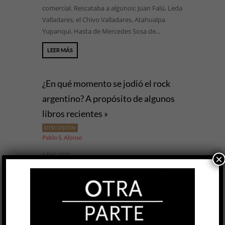
comercial. Rescataba a algunos: Juan Falú, Leda
Valladares, el Chivo Valladares, Atahualpa
Yupanqui. Hasta de Mercedes Sosa de...
LEER MÁS
¿En qué momento se jodió el rock
argentino? A propósito de algunos
libros recientes »
DISCUSIÓN
Pablo S. Alonso
6 ENE, 2022
×
El primer álbum de rock argentino grabado en
los hoy célebres Estudios Panda fue, en 1982, el
debut de Los Abuelos de la Nada, producido
por Charly García, quien aprovechó para testear
las instalaciones donde a continuación grabaría