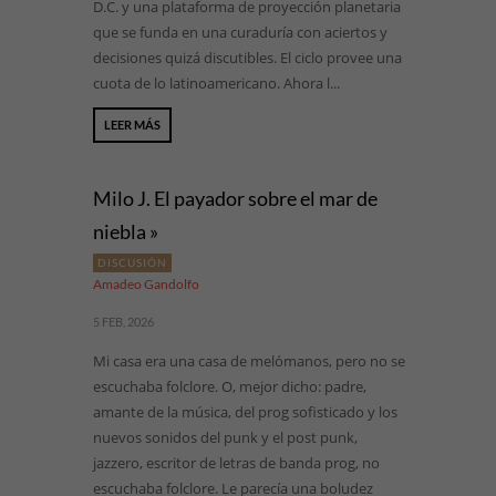
D.C. y una plataforma de proyección planetaria
que se funda en una curaduría con aciertos y
decisiones quizá discutibles. El ciclo provee una
cuota de lo latinoamericano. Ahora l...
LEER MÁS
Milo J. El payador sobre el mar de
niebla »
DISCUSIÓN
Amadeo Gandolfo
5 FEB, 2026
Mi casa era una casa de melómanos, pero no se
escuchaba folclore. O, mejor dicho: padre,
amante de la música, del prog sofisticado y los
nuevos sonidos del punk y el post punk,
jazzero, escritor de letras de banda prog, no
escuchaba folclore. Le parecía una boludez