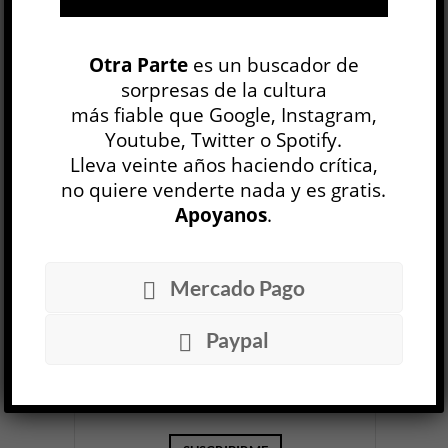
Yendo de la cama al living. En 2019, además de
tres producciones independientes de grupos no
conocidos, el único disco en Panda vinculado a
Otra Parte
es un buscador de
esa —a esta altur...
sorpresas de la cultura
más fiable que Google, Instagram,
LEER MÁS
Youtube, Twitter o Spotify.
Lleva veinte años haciendo crítica,
no quiere venderte nada y es gratis.
BUSCAR
Apoyanos
.
Mercado Pago
NEWSLETTER
Paypal