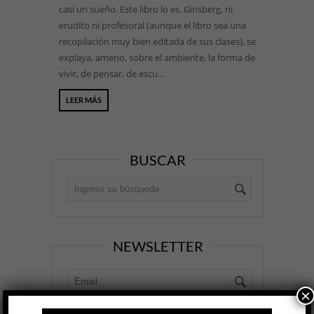
casi un sueño. Este libro lo es. Ginsberg, ni
erudito ni profesoral (aunque el libro sea una
recopilación muy bien editada de sus clases), se
explaya, ameno, sobre el ambiente, la forma de
vivir, de pensar, de escu...
LEER MÁS
BUSCAR
NEWSLETTER
×