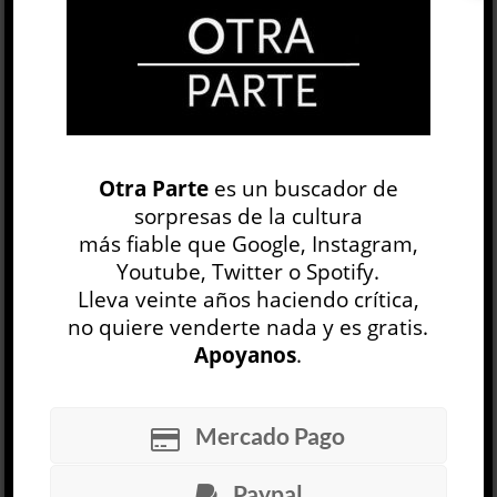
OP
EDICIÓN IMPRESA
Otra Parte
es un buscador de
sorpresas de la cultura
más fiable que Google, Instagram,
Youtube, Twitter o Spotify.
Lleva veinte años haciendo crítica,
no quiere venderte nada y es gratis.
Apoyanos
.
30 NÚMEROS
Mercado Pago
ARCHIVO
OP SEMANAL
Paypal