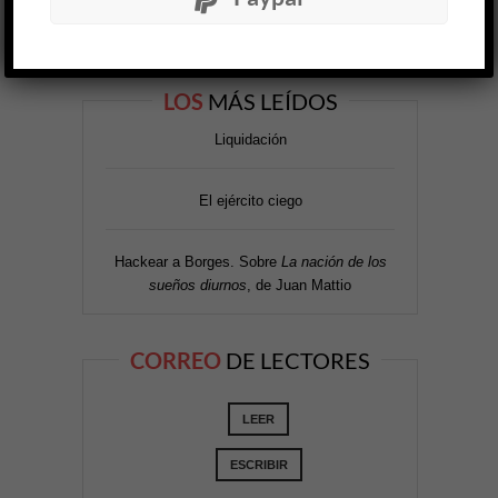
LOS
MÁS LEÍDOS
Liquidación
El ejército ciego
Hackear a Borges. Sobre
La nación de los
sueños diurnos
, de Juan Mattio
CORREO
DE LECTORES
LEER
ESCRIBIR