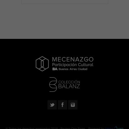
© Todos los derechos reservados 2018 -
Revista Otra Parte
. Powered by
Urano
web