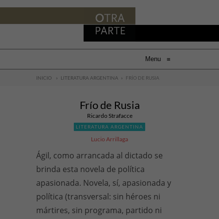
Menu
≡
INICIO
»
LITERATURA ARGENTINA
»
FRÍO DE RUSIA
Frío de Rusia
Ricardo Strafacce
LITERATURA ARGENTINA
Lucio Arrillaga
Ágil, como arrancada al dictado se
brinda esta novela de política
apasionada. Novela, sí, apasionada y
política (transversal: sin héroes ni
mártires, sin programa, partido ni