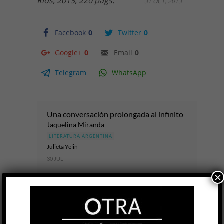
Ríos, 2013, 220 págs.
31 OCT, 2013
Facebook
0
Twitter
0
Google+
0
Email
0
Telegram
WhatsApp
Una conversación prolongada al infinito
Jaquelina Miranda
LITERATURA ARGENTINA
Julieta Yelin
30 JUL
×
Una nena salva a su hermano menor con la
imaginación; otra extraña dolorosamente a su
hermano mayor, que está de viaje; una
estudiante secundaria oculta su embarazo...