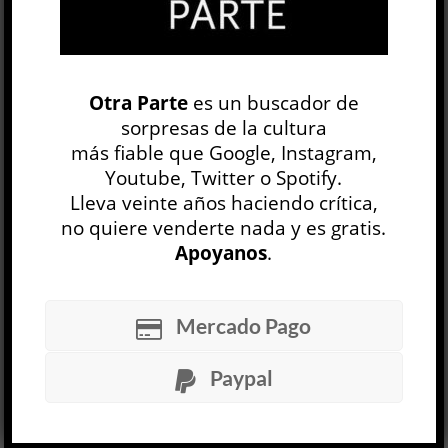
LEER MÁS
Tener lo que se tiene. Volumen II
Otra Parte
es un buscador de
Diana Bellessi
sorpresas de la cultura
LITERATURA ARGENTINA
más fiable que Google, Instagram,
Léonce W. Lupette
Youtube, Twitter o Spotify.
23 JUL
Lleva veinte años haciendo crítica,
Obtener un monumento en vida no es tanto una
no quiere venderte nada y es gratis.
consagración —al menos cuando la poeta en
Apoyanos
.
cuestión se encuentra desde hace rato entre las
más reconocidas y...
Mercado Pago
LEER MÁS
Paypal
Artpress
, una narración propia
Ezequiel Alemian
LITERATURA ARGENTINA