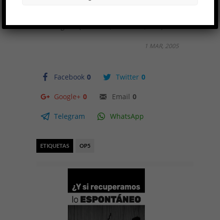
Unicorn Press, 2003); Raymond Briggs,
When the
Wind Blows
(Londres, Penguin, 1986) y
Ethel and
Ernest
(Londres, Cape, 1998); Mervyn Peake,
Gormenghast
(Barcelona, Minotauro, 2004).
1 MAR, 2005
Facebook
0
Twitter
0
Google+
0
Email
0
Telegram
WhatsApp
ETIQUETAS
OP5