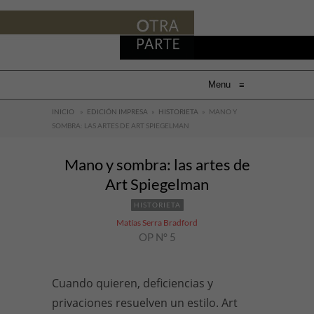
Menu
≡
INICIO
»
EDICIÓN IMPRESA
»
HISTORIETA
»
MANO Y
SOMBRA: LAS ARTES DE ART SPIEGELMAN
Mano y sombra: las artes de
Art Spiegelman
HISTORIETA
Matías Serra Bradford
OP N° 5
Cuando quieren, deficiencias y
privaciones resuelven un estilo. Art