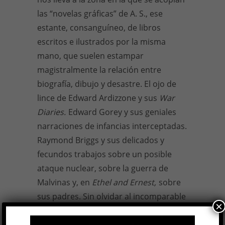
las “novelas gráficas” de A. S., ese
estante, consanguíneo, de libros
escritos e ilustrados por la misma
mano, que suelen estampar
magistralmente la relación entre
biografía, dibujo y desastre. El ojo de
lince de Edward Ardizzone y sus
War
Diaries.
Edward Gorey y sus geniales
narraciones de infancias interceptadas.
Raymond Briggs y sus delicados y
fecundos trabajos sobre un posible
ataque nuclear, sobre la guerra de
Malvinas y, en
Ethel and Ernest,
sobre
sus padres. Sin olvidar al incomparable
×
Mervyn Peake, autor de la trilogía de
Gormenghast
, presente en el campo