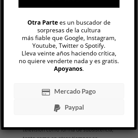
sustraerlos, en muchos casos, a
espacios más tradicionales como el
periodismo a secas, la academia o la
Otra Parte
es un buscador de
sorpresas de la cultura
literatura.
más fiable que Google, Instagram,
La televisión de masas mide, es pura
Youtube, Twitter o Spotify.
instancia cuantitativa, es acumulativa
Lleva veinte años haciendo crítica,
no quiere venderte nada y es gratis.
como la lógica del dinero, cumple
Apoyanos
.
siempre una función enajenadora, y
esto no puede resultar inadvertido
para quien pase por ahí. Sin embargo,
Mercado Pago
su presencia e influencia son
realidades incontestables, y es también
Paypal
un dato de la realidad, por otro lado,
que muchos recurren a los medios y la
televisión como forma de subsistencia,