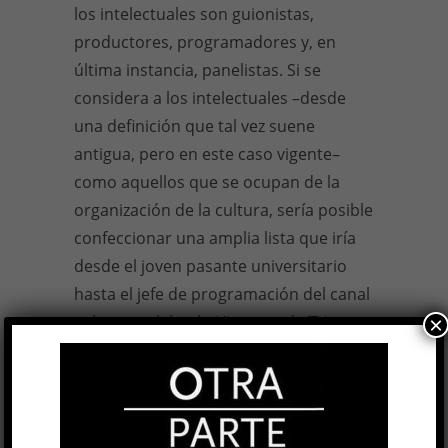
los intelectuales son guionistas,
productores, programadores y, en
última instancia, panelistas. Si se
considera a los intelectuales –desde
una definición que tal vez suene
antigua, pero en este caso vigente–
como aquellos que se ocupan de la
organización de la cultura, sería posible
confeccionar una amplia lista que iría
desde el joven pasante universitario
hasta el jefe de programación del canal
más visto del país. Visto que la TV es un
×
influyente producto de la cultura, está
claro por qué necesita a los
intelectuales y por qué los devora, por
qué los hace propios al costo de