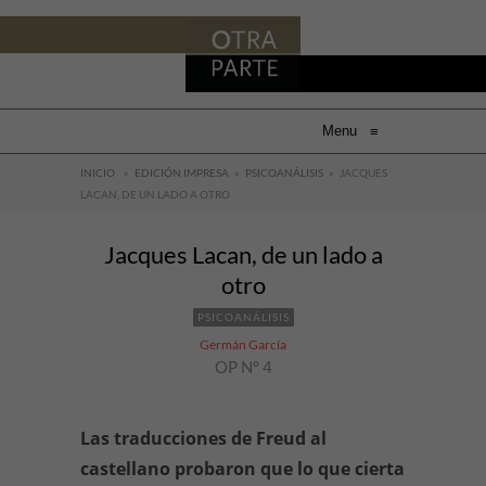
Menu
≡
INICIO
»
EDICIÓN IMPRESA
»
PSICOANÁLISIS
»
JACQUES
LACAN, DE UN LADO A OTRO
Jacques Lacan, de un lado a
otro
PSICOANÁLISIS
Germán García
OP N° 4
Las traducciones de Freud al
castellano probaron que lo que cierta