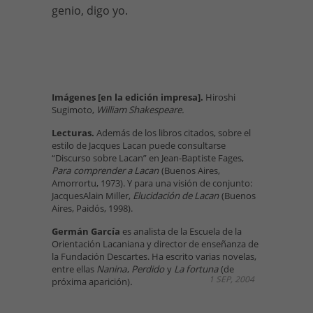
genio, digo yo.
Imágenes [en la edición impresa].
Hiroshi
Sugimoto,
William Shakespeare.
Lecturas.
Además de los libros citados, sobre el
estilo de Jacques Lacan puede consultarse
“Discurso sobre Lacan” en Jean-Baptiste Fages,
Para
comprender a Lacan
(Buenos Aires,
Amorrortu, 1973). Y para una visión de conjunto:
JacquesAlain Miller,
Elucidación de Lacan
(Buenos
Aires, Paidós, 1998).
Germán García
es analista de la Escuela de la
Orientación Lacaniana y director de enseñanza de
la Fundación Descartes. Ha escrito varias novelas,
entre ellas
Nanina
,
Perdido
y
La fortuna
(de
1 SEP, 2004
próxima aparición)
.