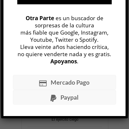
Otra Parte
es un buscador de
sorpresas de la cultura
más fiable que Google, Instagram,
30 NÚMEROS
Youtube, Twitter o Spotify.
Lleva veinte años haciendo crítica,
no quiere venderte nada y es gratis.
ARCHIVO
OP SEMANAL
Apoyanos
.
Mercado Pago
LOS
MÁS LEÍDOS
Paypal
Liquidación
El ejército ciego