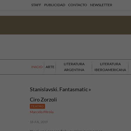
STAFF
PUBLICIDAD
CONTACTO
NEWSLETTER
LITERATURA
LITERATURA
INICIO
ARTE
ARGENTINA
IBEROAMERICANA
Stanislavski. Fantasmatic »
Ciro Zorzoli
TEATRO
Marcelo Pitrola
18 JUL, 2019