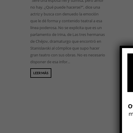
“Seré una esposa fiel y sumisa, pero amor
no hay. ¿Qué puede hacerse?”, dice una
actriz y busca con denuedo la emoción
que le dé forma y contenido teatral a esa
línea poderosa. No se explicita que es un
parlamento de Irina, de Las tres hermanas
de Chéjov, dramaturgo que encontró en
Stanislavski al cómplice que supo hacer
gran teatro con sus obras. No es necesario
disponer de esa infor...
LEER MÁS
O
m