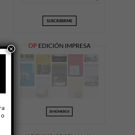
OP
EDICIÓN IMPRESA
×
ra
30 NÚMEROS
 o