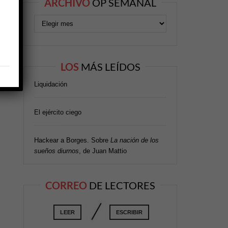
ARCHIVO
OP SEMANAL
LOS
MÁS LEÍDOS
Liquidación
El ejército ciego
Hackear a Borges. Sobre
La nación de los
sueños diurnos
, de Juan Mattio
CORREO
DE LECTORES
LEER
ESCRIBIR