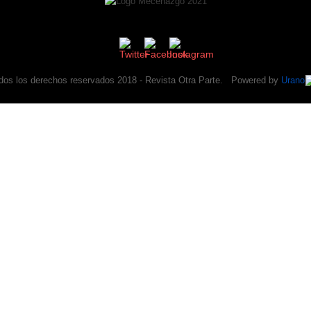
dos los derechos reservados 2018 -
Revista Otra Parte
. Powered by
Urano
tra Parte
es un buscador de sorpresas de la cultu
iable que Google, Instagram, Youtube, Twitter o Sp
te años haciendo crítica, no quiere venderte nada y
Apoyanos
.