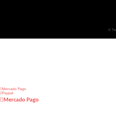
© To
O
más f
Lleva vein
Mercado Pago
Paypal
Mercado Pago