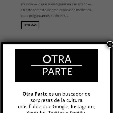
mundial —lo que suele figurar en ese listado—.
En este contexto de gran exposición mediática,
cabe preguntarnos quién es S...
LEER MÁS
×
BUSCAR
NEWSLETTER
Otra Parte
es un buscador de
sorpresas de la cultura
más fiable que Google, Instagram,
Youtube, Twitter o Spotify.