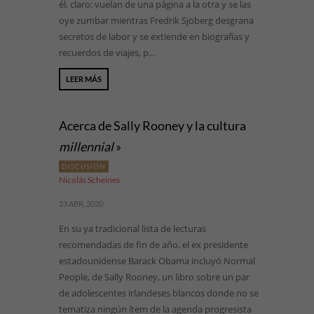
él, claro: vuelan de una página a la otra y se las
oye zumbar mientras Fredrik Sjöberg desgrana
secretos de labor y se extiende en biografías y
recuerdos de viajes, p...
LEER MÁS
Acerca de Sally Rooney y la cultura
millennial
»
DISCUSIÓN
Nicolás Scheines
23 ABR, 2020
En su ya tradicional lista de lecturas
recomendadas de fin de año, el ex presidente
estadounidense Barack Obama incluyó Normal
People, de Sally Rooney, un libro sobre un par
de adolescentes irlandeses blancos donde no se
tematiza ningún ítem de la agenda progresista